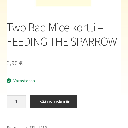
Haluatko kirjailijaksi?
Two Bad Mice kortti –
FEEDING THE SPARROW
3,90
€
Varastossa
Two
Lisää ostoskoriin
Bad
Mice
kortti
-
Tuotetunnus (SKU):
IA86