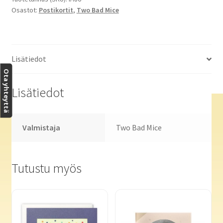
Osastot:
Postikortit
,
Two Bad Mice
FEEDING
THE
SPARROW
määrä
Lisätiedot
Ota yhteyttä
Lisätiedot
Valmistaja
Two Bad Mice
Tutustu myös