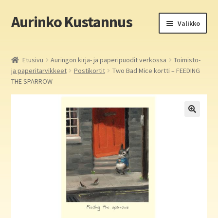
Aurinko Kustannus
Siirry
Siirry
Valikko
navigointiin
sisältöön
Etusivu
Etusivu
Auringon kirja- ja paperipuodit verkossa
Toimisto-
ja paperitarvikkeet
Postikortit
Two Bad Mice kortti – FEEDING
Yritys
THE SPARROW
In English
Yhteystiedot
Laajen
Aurinko Kustannus: kirjat
alemm
tason
Laajen
Auringon kirja- ja paperipuodit verkossa
valikko
alemm
tason
Media
valikko