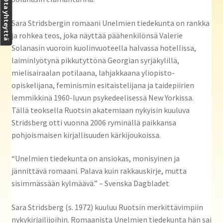
Ota yhteyttä
Sara Stridsbergin romaani Unelmien tiedekunta on rankka
ja rohkea teos, joka näyttää päähenkilönsä Valerie
Solanasin vuoroin kuolinvuoteella halvassa hotellissa,
laiminlyötynä pikkutyttönä Georgian syrjäkylillä,
mielisairaalan potilaana, lahjakkaana yliopisto-
opiskelijana, feminismin esitaistelijana ja taidepiirien
lemmikkinä 1960-luvun psykedeelisessä New Yorkissa.
Tällä teoksella Ruotsin akatemiaan nykyisin kuuluva
Stridsberg otti vuonna 2006 ryminällä paikkansa
pohjoismaisen kirjallisuuden kärkijoukoissa.
“Unelmien tiedekunta on ansiokas, monisyinen ja
jännittävä romaani. Palava kuin rakkauskirje, mutta
sisimmässään kylmäävä.” – Svenska Dagbladet
Sara Stridsberg (s. 1972) kuuluu Ruotsin merkittävimpiin
nykykirjailijoihin. Romaanista Unelmien tiedekunta hän sai