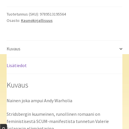
seksuaaliteoriaan
(TKK)
Tuotetunnus (SKU):
9789513195564
Osasto:
Kaunokirjallisuus
määrä
Kuvaus
Lisätiedot
Kuvaus
Nainen joka ampui Andy Warholia
Stridsbergin kuumeinen, runollinen romaani on
feministisestä SCUM-manifestista tunnetun Valerie
Solanasin elämäntarina.