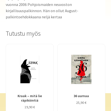
vuonna 2006 Pohjoismaiden neuvoston
kirjallisuuspalkinnon. Hän on ollut August-
palkintoehdokkaana neljä kertaa
Tutustu myös
Kraak – mitä lie
36 uurnaa
räpiköintiä
25,90
€
19,90
€