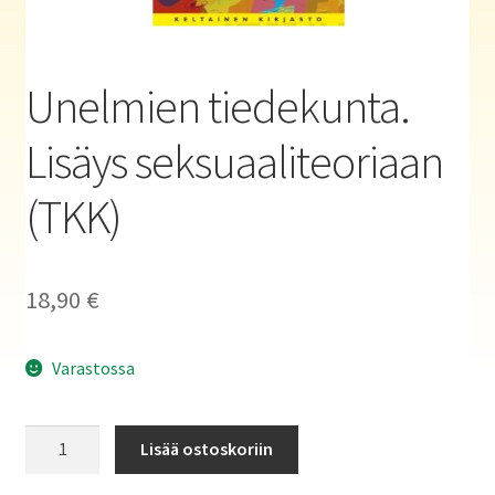
Haluatko kirjailijaksi?
Unelmien tiedekunta.
Lisäys seksuaaliteoriaan
(TKK)
18,90
€
Varastossa
Unelmien
Lisää ostoskoriin
tiedekunta.
Lisäys