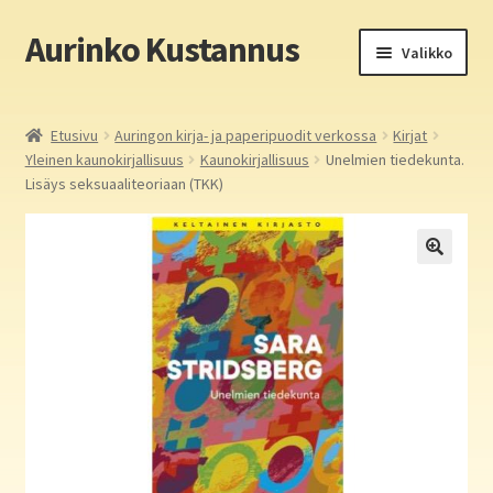
Aurinko Kustannus
Siirry
Siirry
Valikko
navigointiin
sisältöön
Etusivu
Etusivu
Auringon kirja- ja paperipuodit verkossa
Kirjat
Yleinen kaunokirjallisuus
Kaunokirjallisuus
Unelmien tiedekunta.
Yritys
Lisäys seksuaaliteoriaan (TKK)
In English
Yhteystiedot
Laajen
Aurinko Kustannus: kirjat
alemm
tason
Laajen
Auringon kirja- ja paperipuodit verkossa
valikko
alemm
tason
Media
valikko