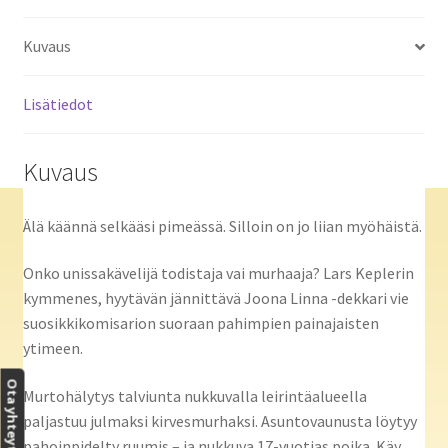
Kuvaus
Lisätiedot
Kuvaus
Älä käännä selkääsi pimeässä. Silloin on jo liian myöhäistä.
Onko unissakävelijä todistaja vai murhaaja? Lars Keplerin
kymmenes, hyytävän jännittävä Joona Linna -dekkari vie
suosikkikomisarion suoraan pahimpien painajaisten
ytimeen.
Ota yhteyttä
Murtohälytys talviunta nukkuvalla leirintäalueella
paljastuu julmaksi kirvesmurhaksi. Asuntovaunusta löytyy
pahoinpidelty ruumis – ja nukkuva 17-vuotias poika. Käy