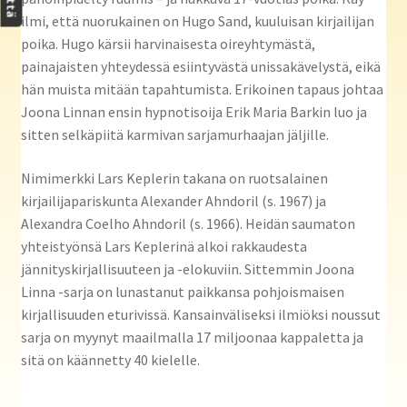
ilmi, että nuorukainen on Hugo Sand, kuuluisan kirjailijan
poika. Hugo kärsii harvinaisesta oireyhtymästä,
painajaisten yhteydessä esiintyvästä unissakävelystä, eikä
hän muista mitään tapahtumista. Erikoinen tapaus johtaa
Joona Linnan ensin hypnotisoija Erik Maria Barkin luo ja
sitten selkäpiitä karmivan sarjamurhaajan jäljille.
Nimimerkki Lars Keplerin takana on ruotsalainen
kirjailijapariskunta Alexander Ahndoril (s. 1967) ja
Alexandra Coelho Ahndoril (s. 1966). Heidän saumaton
yhteistyönsä Lars Keplerinä alkoi rakkaudesta
jännityskirjallisuuteen ja -elokuviin. Sittemmin Joona
Linna -sarja on lunastanut paikkansa pohjoismaisen
kirjallisuuden eturivissä. Kansainväliseksi ilmiöksi noussut
sarja on myynyt maailmalla 17 miljoonaa kappaletta ja
sitä on käännetty 40 kielelle.