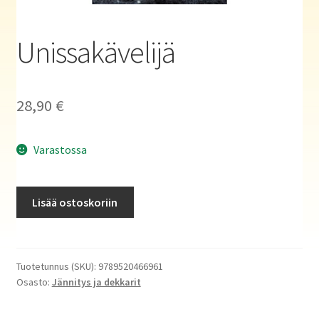
Haluatko kirjailijaksi?
Unissakävelijä
28,90
€
Varastossa
Unissakävelijä
Lisää ostoskoriin
määrä
Tuotetunnus (SKU):
9789520466961
Osasto:
Jännitys ja dekkarit