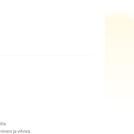
lle.
ininen ja vihreä.