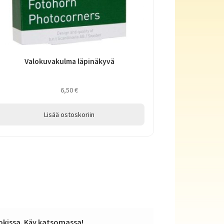
Valokuvakulma läpinäkyvä
6,50
€
Lisää ostoskoriin
kissa. Käy katsomassa!