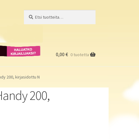
Etsi:
Haku
Haluatko
kirjailijaksi?
0,00
€
0 tuotetta
dy 200, kirjasidottu N
Handy 200,