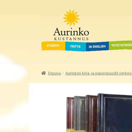
Aurinko Kustannus
Siirry
Siirry
navigointiin
sisältöön
Etusivu
Yritys
In English
Yhteystied
Etusivu
Auringon kirja- ja paperipuodit verkos