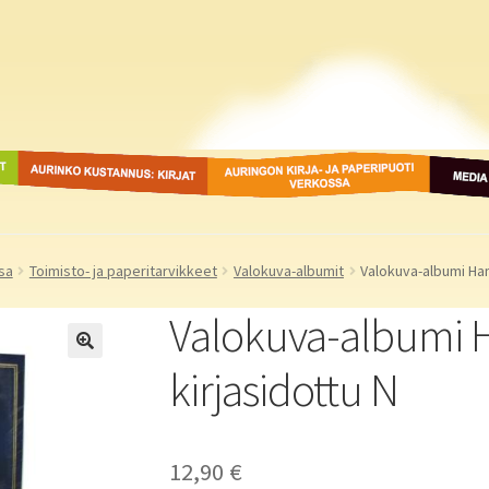
ot
Aurinko Kustannus: kirjat
Auringon kirja- ja
Media
paperipuodit verkossa
sa
Toimisto- ja paperitarvikkeet
Valokuva-albumit
Valokuva-albumi Han
Valokuva-albumi 
kirjasidottu N
12,90
€