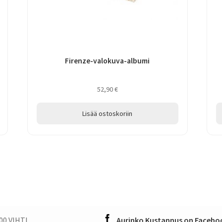
Firenze-valokuva-albumi
52,90
€
Lisää ostoskoriin
00 VIHTI
Aurinko Kustannus on Faceboo