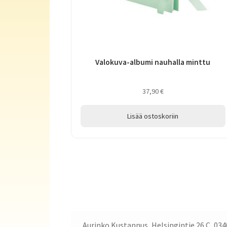
Valokuva-albumi nauhalla minttu
37,90
€
Lisää ostoskoriin
Aurinko Kustannus, Helsingintie 26 C, 034