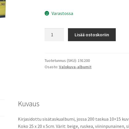
Varastossa
Valokuva-
Lisää ostoskoriin
albumi
Handy
200,
kirjasidottu
Tuotetunnus (SKU):
191200
Osasto:
Valokuva-albumit
N
määrä
Kuvaus
Kirjasidottu sisätaskualbumi, jossa 200 taskua 10×15 kuvi
Koko 25 x 20 x 5cm. Värit: beige, ruskea, viininpunainen, s