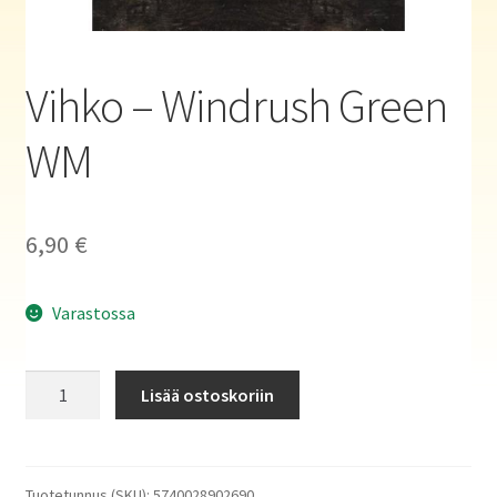
Haluatko kirjailijaksi?
Vihko – Windrush Green
WM
6,90
€
Varastossa
Vihko
Lisää ostoskoriin
-
Windrush
Green
WM
Tuotetunnus (SKU):
5740028902690