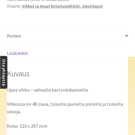
Osasto:
Vihkot ja muut kirjoituslehtiöt, viestilaput
määrä
Kuvaus
Lisätiedot
Ota yhteyttä
Kuvaus
Upea vihko – vahvalla kartonkikannella.
Vihkossa on 48 sivua, toisella puolella pisteitä ja toisella
viivoja..
Koko: 210 x 297 mm