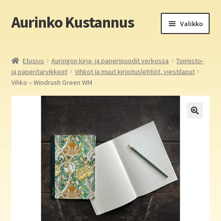
Aurinko Kustannus
Siirry
Siirry
Valikko
navigointiin
sisältöön
Etusivu
Etusivu
Auringon kirja- ja paperipuodit verkossa
Toimisto-
ja paperitarvikkeet
Vihkot ja muut kirjoituslehtiöt, viestilaput
Yritys
Vihko – Windrush Green WM
In English
Yhteystiedot
Laajen
Aurinko Kustannus: kirjat
alemm
tason
Laajen
Auringon kirja- ja paperipuodit verkossa
valikko
alemm
tason
Media
valikko