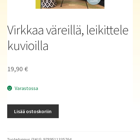
Haluatko kirjailijaksi?
Virkkaa väreillä, leikittele
kuvioilla
19,90
€
Varastossa
Virkkaa
Lisää ostoskoriin
väreillä,
leikittele
kuvioilla
määrä
Tuotetunnus (SKU):
9789511335764