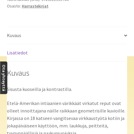
Osasto:
Harrastekirjat
Kuvaus
Lisätiedot
Ota yhteyttä
Kuvaus
Sisusta kuoseilla ja kontrastilla.
Etelä-Amerikan intiaanien värikkäät virkatut reput ovat
olleet innoittajana näille raikkaan geometrisille kuvioille.
Kirjassa on 18 katseen vangitsevaa virkkaustyötä kotiin ja
jokapäiväiseen käyttöön, mm. laukkuja, peitteitä,
tyynynpäällisiä ja ruukunsuojuksia.