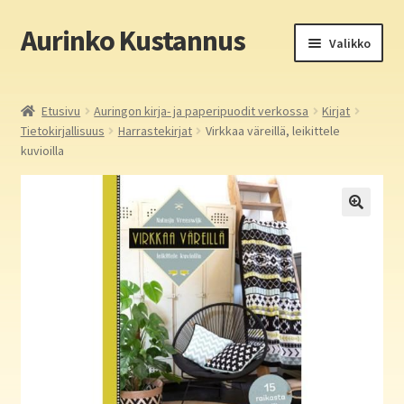
Aurinko Kustannus
Siirry
Siirry
Valikko
navigointiin
sisältöön
Etusivu
Etusivu
Auringon kirja- ja paperipuodit verkossa
Kirjat
Tietokirjallisuus
Harrastekirjat
Virkkaa väreillä, leikittele
Yritys
kuvioilla
In English
Yhteystiedot
Laajen
Aurinko Kustannus: kirjat
alemm
tason
Laajen
Auringon kirja- ja paperipuodit verkossa
valikko
alemm
tason
Media
valikko