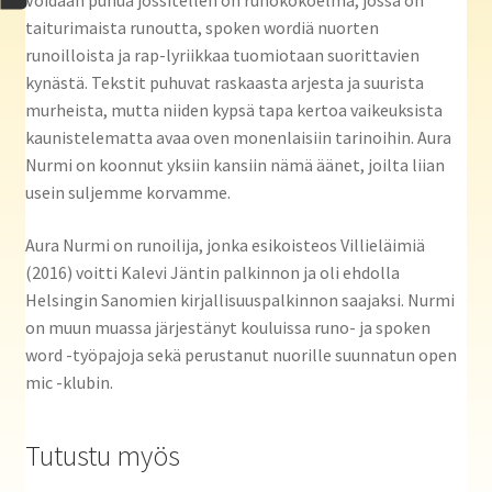
Voidaan puhua jossitellen on runokokoelma, jossa on
taiturimaista runoutta, spoken wordiä nuorten
runoilloista ja rap-lyriikkaa tuomiotaan suorittavien
kynästä. Tekstit puhuvat raskaasta arjesta ja suurista
murheista, mutta niiden kypsä tapa kertoa vaikeuksista
kaunistelematta avaa oven monenlaisiin tarinoihin. Aura
Nurmi on koonnut yksiin kansiin nämä äänet, joilta liian
usein suljemme korvamme.
Aura Nurmi on runoilija, jonka esikoisteos Villieläimiä
(2016) voitti Kalevi Jäntin palkinnon ja oli ehdolla
Helsingin Sanomien kirjallisuuspalkinnon saajaksi. Nurmi
on muun muassa järjestänyt kouluissa runo- ja spoken
word -työpajoja sekä perustanut nuorille suunnatun open
mic -klubin.
Tutustu myös