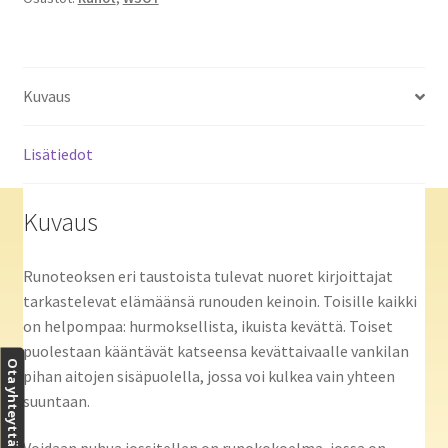
Kuvaus
Lisätiedot
Kuvaus
Runoteoksen eri taustoista tulevat nuoret kirjoittajat
tarkastelevat elämäänsä runouden keinoin. Toisille kaikki
on helpompaa: hurmoksellista, ikuista kevättä. Toiset
puolestaan kääntävät katseensa kevättaivaalle vankilan
Ota yhteyttä
pihan aitojen sisäpuolella, jossa voi kulkea vain yhteen
suuntaan.