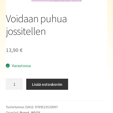
Haluatko kirjailijaksi?
Voidaan puhua
jossitellen
13,90
€
Varastossa
Voidaan
Lisää ostoskoriin
puhua
jossitellen
määrä
Tuotetunnus (SKU):
9789523520097
Osastot:
Runot
,
WSOY