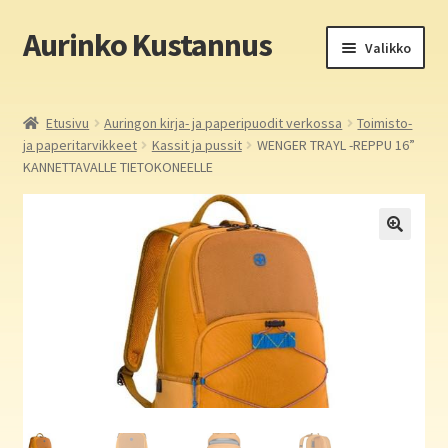
Aurinko Kustannus
Siirry
Siirry
Valikko
navigointiin
sisältöön
Etusivu
Etusivu
Auringon kirja- ja paperipuodit verkossa
Toimisto-
ja paperitarvikkeet
Kassit ja pussit
WENGER TRAYL -REPPU 16”
Yritys
KANNETTAVALLE TIETOKONEELLE
In English
Yhteystiedot
Laajen
Aurinko Kustannus: kirjat
alemm
tason
Laajen
Auringon kirja- ja paperipuodit verkossa
valikko
alemm
tason
Media
valikko