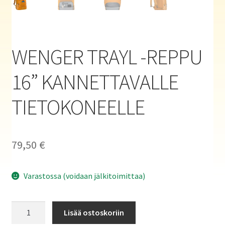
Haluatko kirjailijaksi?
WENGER TRAYL -REPPU
16” KANNETTAVALLE
TIETOKONEELLE
79,50
€
Varastossa (voidaan jälkitoimittaa)
WENGER
Lisää ostoskoriin
TRAYL