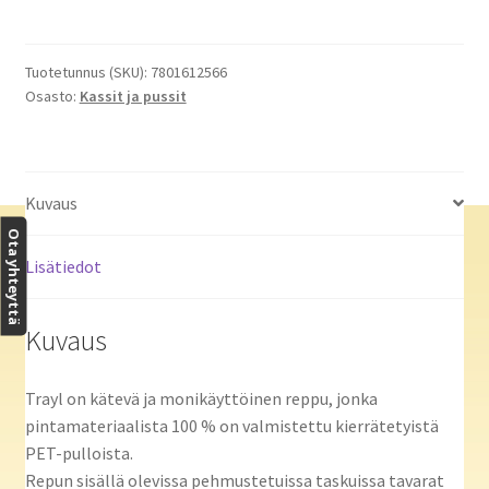
-
REPPU
16”
Tuotetunnus (SKU):
7801612566
Osasto:
Kassit ja pussit
KANNETTAVALLE
TIETOKONEELLE
määrä
Kuvaus
Ota yhteyttä
Lisätiedot
Kuvaus
Trayl on kätevä ja monikäyttöinen reppu, jonka
pintamateriaalista 100 % on valmistettu kierrätetyistä
PET-pulloista.
Repun sisällä olevissa pehmustetuissa taskuissa tavarat