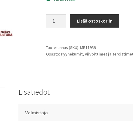
Yksisarvinen
Lisää ostoskoriin
kynäterotin
määrä
Tuotetunnus (SKU):
MR11939
Osasto:
Pyyhekumit, viivoittimet ja teroittime
Lisätiedot
Valmistaja