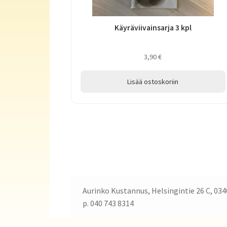
Käyräviivainsarja 3 kpl
3,90
€
Lisää ostoskoriin
Aurinko Kustannus, Helsingintie 26 C, 034
p. 040 743 8314