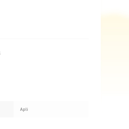
t
Apli