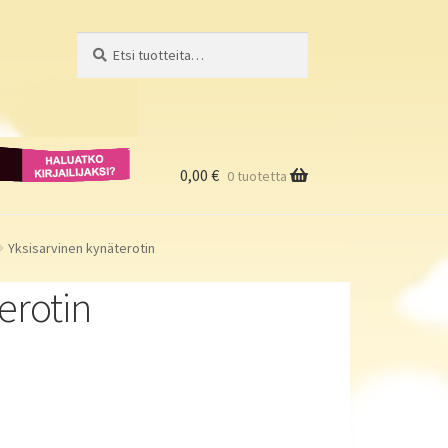
Etsi:
Haku
Haluatko
kirjailijaksi?
0,00
€
0 tuotetta
Yksisarvinen kynäterotin
erotin