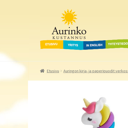
Aurinko Kustannus
Siirry
Siirry
navigointiin
sisältöön
Etusivu
Yritys
In English
Yhteystied
Etusivu
Auringon kirja- ja paperipuodit verkos