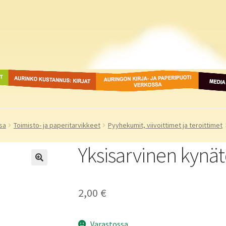
ot
Aurinko Kustannus: kirjat
Auringon kirja- ja
Media
paperipuodit verkossa
sa
Toimisto- ja paperitarvikkeet
Pyyhekumit, viivoittimet ja teroittimet
Yksisarvinen kynät
2,00
€
Varastossa