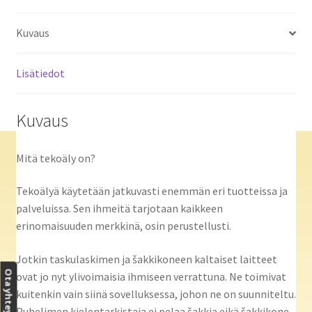
Kuvaus
Lisätiedot
Kuvaus
Mitä tekoäly on?
Tekoälyä käytetään jatkuvasti enemmän eri tuotteissa ja
palveluissa. Sen ihmeitä tarjotaan kaikkeen
erinomaisuuden merkkinä, osin perustellusti.
Jotkin taskulaskimen ja šakkikoneen kaltaiset laitteet
Ota yhteyttä
ovat jo nyt ylivoimaisia ihmiseen verrattuna. Ne toimivat
kuitenkin vain siinä sovelluksessa, johon ne on suunniteltu.
Puhelimen kielentarkistaja ei pelaa šakkia eikä šakkikone