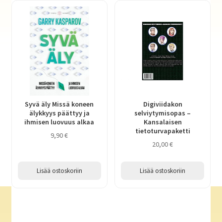
Syvä äly Missä koneen
Digiviidakon
älykkyys päättyy ja
selviytymisopas –
ihmisen luovuus alkaa
Kansalaisen
tietoturvapaketti
9,90
€
20,00
€
Lisää ostoskoriin
Lisää ostoskoriin