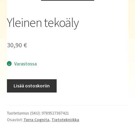
Haluatko kirjailijaksi?
Yleinen tekoäly
30,90
€
Varastossa
Yleinen
Lisää ostoskoriin
tekoäly
määrä
Tuotetunnus (SKU):
9789527367421
Osastot:
Terra Cognita
,
Tietotekniikka