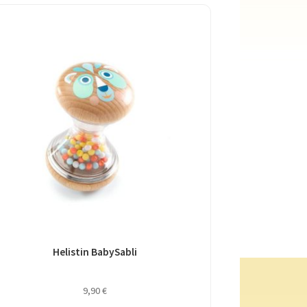
Helistin BabySabli
9,90
€