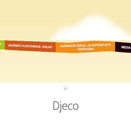
ot
Aurinko Kustannus: kirjat
Auringon kirja- ja
Media
paperipuodit verkossa
Djeco