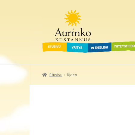
Aurinko Kustannus
Siirry
Siirry
navigointiin
sisältöön
Etusivu
Yritys
In English
Yhteystied
Etusivu
Djeco