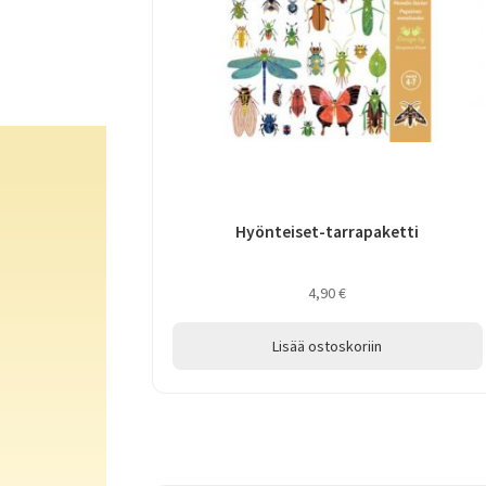
Hyönteiset-tarrapaketti
4,90
€
Lisää ostoskoriin