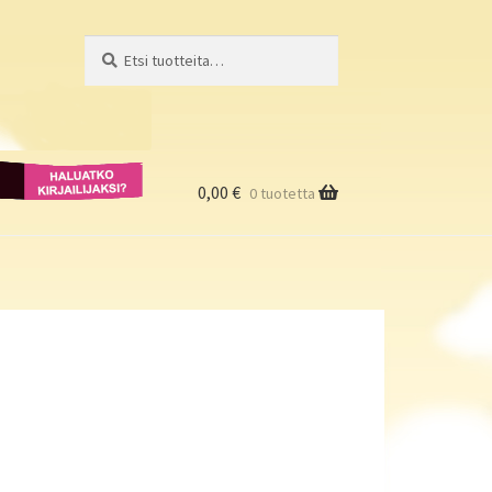
Etsi:
Haku
Haluatko
kirjailijaksi?
0,00
€
0 tuotetta