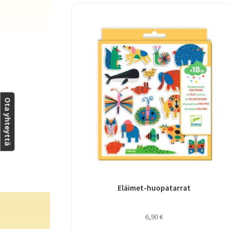
Ota yhteyttä
Eläimet-huopatarrat
6,90
€