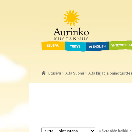
Aurinko Kustannus
Siirry
Siirry
navigointiin
sisältöön
Etusivu
Yritys
In English
Yhteystied
Etusivu
Alfa Suomi
Alfa kirjat ja painotuotte
Näytetään kaikki 2