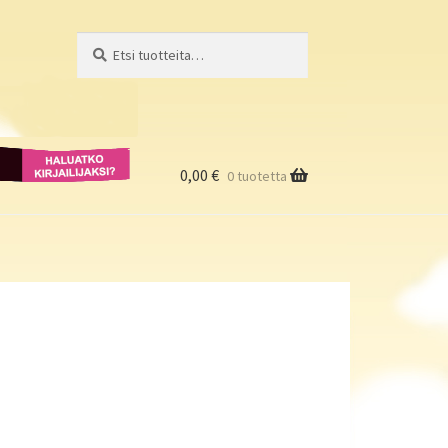
Etsi:
Haku
Haluatko
kirjailijaksi?
0,00
€
0 tuotetta