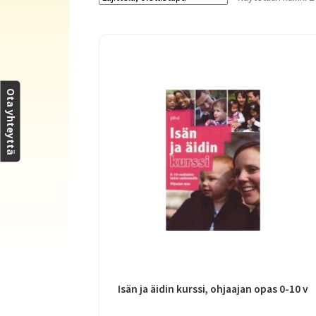
Ota yhteyttä
Isän ja äidin kurssi, ohjaajan opas 0-10 v