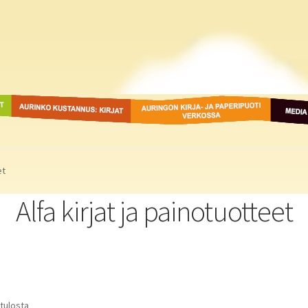
ot
Aurinko Kustannus: kirjat
Auringon kirja- ja
Media
paperipuodit verkossa
et
Alfa kirjat ja painotuotteet
 tulosta