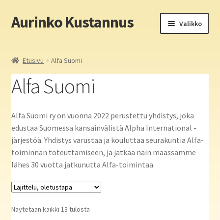
Aurinko Kustannus
Siirry
Siirry
Valikko
navigointiin
sisältöön
Etusivu
Etusivu
Alfa Suomi
Yritys
Alfa Suomi
In English
Alfa Suomi ry on vuonna 2022 perustettu yhdistys, joka
Yhteystiedot
edustaa Suomessa kansainvälistä Alpha International -
järjestöä. Yhdistys varustaa ja kouluttaa seurakuntia Alfa-
Laajen
Aurinko Kustannus: kirjat
toiminnan toteuttamiseen, ja jatkaa näin maassamme
alemm
lähes 30 vuotta jatkunutta Alfa-toimintaa.
tason
Laajen
Auringon kirja- ja paperipuodit verkossa
valikko
alemm
tason
Media
Näytetään kaikki 13 tulosta
valikko