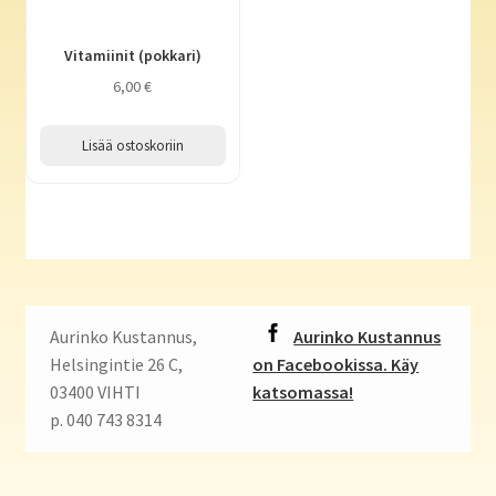
Vitamiinit (pokkari)
6,00
€
Lisää ostoskoriin
Aurinko Kustannus,
Aurinko Kustannus
Helsingintie 26 C,
on Facebookissa. Käy
03400 VIHTI
katsomassa!
p. 040 743 8314