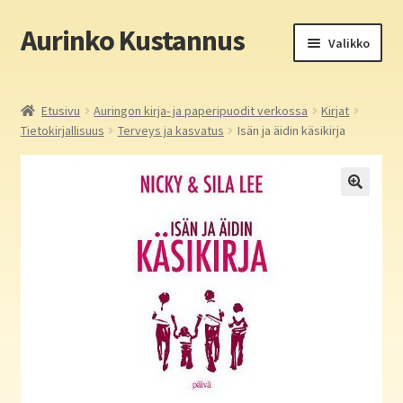
Aurinko Kustannus
Siirry
Siirry
Valikko
navigointiin
sisältöön
Etusivu
Etusivu
Auringon kirja- ja paperipuodit verkossa
Kirjat
Tietokirjallisuus
Terveys ja kasvatus
Isän ja äidin käsikirja
Yritys
In English
Yhteystiedot
Laajen
Aurinko Kustannus: kirjat
alemm
tason
Laajen
Auringon kirja- ja paperipuodit verkossa
valikko
alemm
tason
Media
valikko