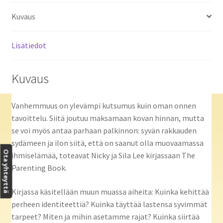
Kuvaus
Lisätiedot
Kuvaus
Vanhemmuus on ylevämpi kutsumus kuin oman onnen
tavoittelu. Siitä joutuu maksamaan kovan hinnan, mutta
se voi myös antaa parhaan palkinnon: syvän rakkauden
sydämeen ja ilon siitä, että on saanut olla muovaamassa
Ota yhteyttä
ihmiselämää, toteavat Nicky ja Sila Lee kirjassaan The
Parenting Book.
Kirjassa käsitellään muun muassa aiheita: Kuinka kehittää
perheen identiteettiä? Kuinka täyttää lastensa syvimmät
tarpeet? Miten ja mihin asetamme rajat? Kuinka siirtää