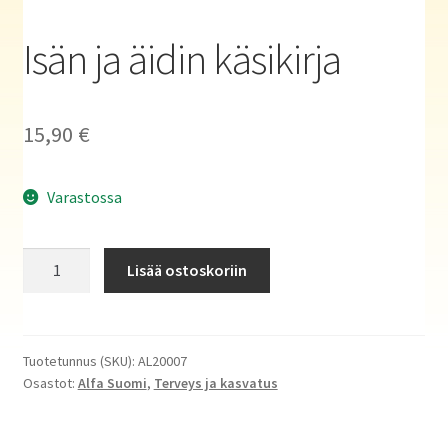
Haluatko kirjailijaksi?
Isän ja äidin käsikirja
15,90
€
Varastossa
Isän
Lisää ostoskoriin
ja
äidin
käsikirja
määrä
Tuotetunnus (SKU):
AL20007
Osastot:
Alfa Suomi
,
Terveys ja kasvatus