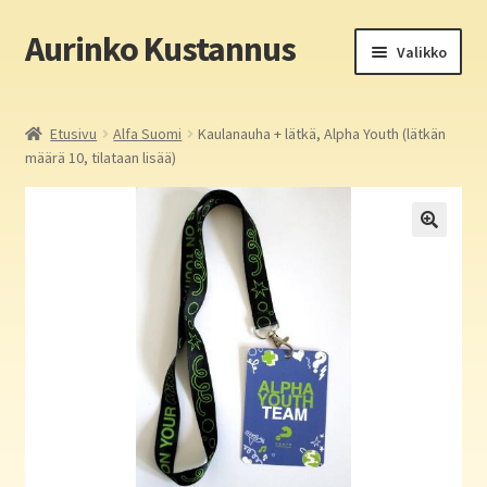
Aurinko Kustannus
Siirry
Siirry
Valikko
navigointiin
sisältöön
Etusivu
Etusivu
Alfa Suomi
Kaulanauha + lätkä, Alpha Youth (lätkän
määrä 10, tilataan lisää)
Yritys
In English
Yhteystiedot
Laajen
Aurinko Kustannus: kirjat
alemm
tason
Laajen
Auringon kirja- ja paperipuodit verkossa
valikko
alemm
tason
Media
valikko