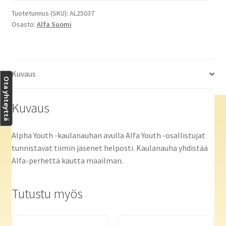
Youth
Tuotetunnus (SKU):
AL25037
Osasto:
Alfa Suomi
(lätkän
määrä
10,
tilataan
Kuvaus
lisää)
Ota yhteyttä
määrä
Kuvaus
Alpha Youth -kaulanauhan avulla Alfa Youth -osallistujat
tunnistavat tiimin jäsenet helposti. Kaulanauha yhdistää
Alfa-perhettä kautta maailman.
Tutustu myös