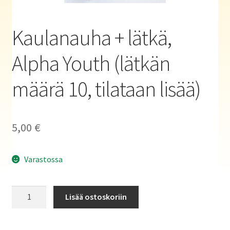
Haluatko kirjailijaksi?
Kaulanauha + lätkä,
Alpha Youth (lätkän
määrä 10, tilataan lisää)
5,00
€
Varastossa
Kaulanauha
Lisää ostoskoriin
+
lätkä,
Alpha