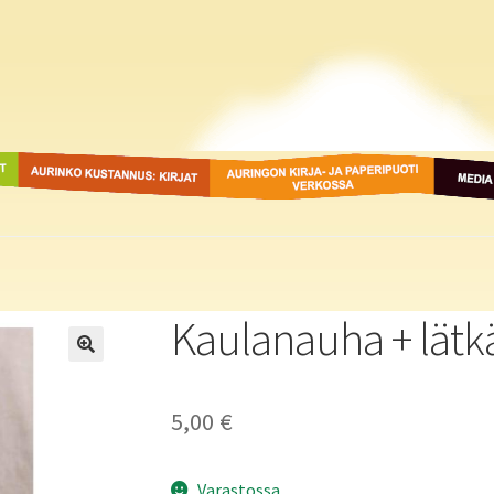
ot
Aurinko Kustannus: kirjat
Auringon kirja- ja
Media
paperipuodit verkossa
Kaulanauha + lätkä
5,00
€
Varastossa