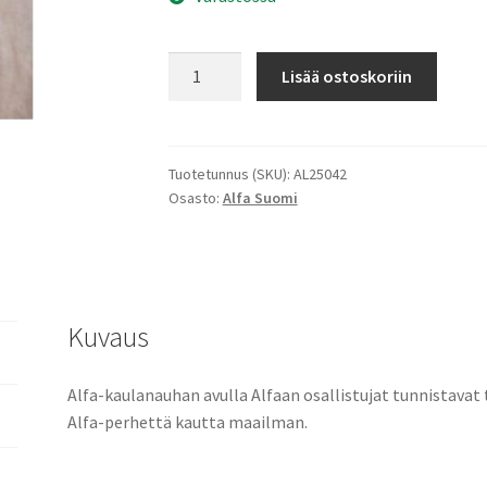
Kaulanauha
Lisää ostoskoriin
+
lätkä,
Alfa
määrä
Tuotetunnus (SKU):
AL25042
Osasto:
Alfa Suomi
Kuvaus
Alfa-kaulanauhan avulla Alfaan osallistujat tunnistavat 
Alfa-perhettä kautta maailman.