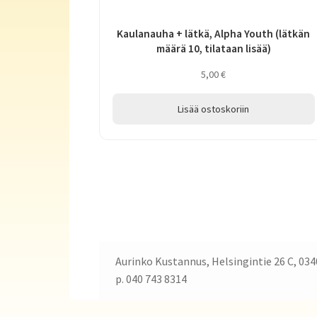
Kaulanauha + lätkä, Alpha Youth (lätkän
määrä 10, tilataan lisää)
5,00
€
Lisää ostoskoriin
Aurinko Kustannus, Helsingintie 26 C, 034
p. 040 743 8314