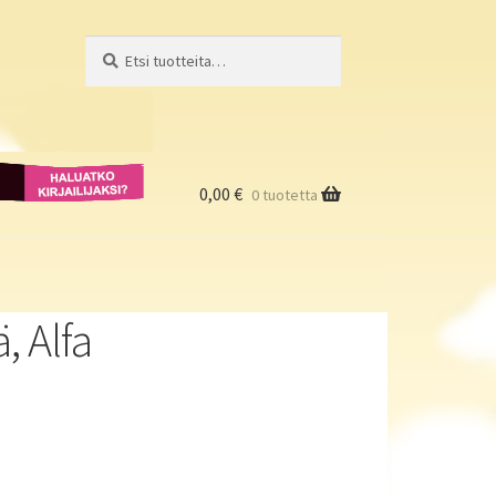
Etsi:
Haku
Haluatko
kirjailijaksi?
0,00
€
0 tuotetta
, Alfa