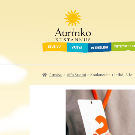
Aurinko Kustannus
Siirry
Siirry
navigointiin
sisältöön
Etusivu
Yritys
In English
Yhteystied
Etusivu
Alfa Suomi
Kaulanauha + lätkä, Alfa