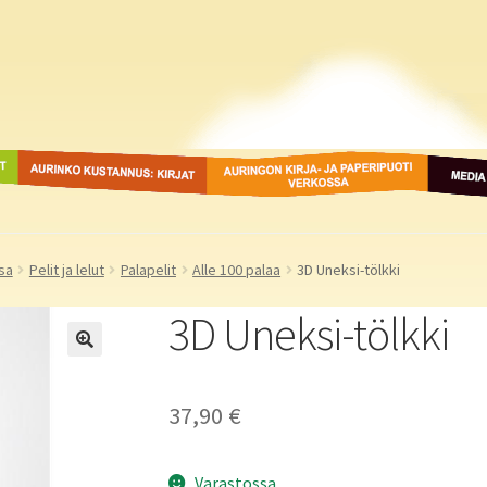
ot
Aurinko Kustannus: kirjat
Auringon kirja- ja
Media
paperipuodit verkossa
sa
Pelit ja lelut
Palapelit
Alle 100 palaa
3D Uneksi-tölkki
3D Uneksi-tölkki
37,90
€
Varastossa