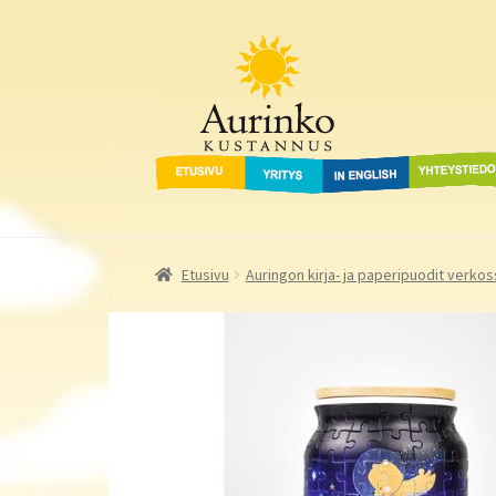
Aurinko Kustannus
Siirry
Siirry
navigointiin
sisältöön
Etusivu
Yritys
In English
Yhteystied
Etusivu
Auringon kirja- ja paperipuodit verkos