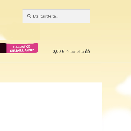
Etsi:
Haku
Haluatko
kirjailijaksi?
0,00
€
0 tuotetta