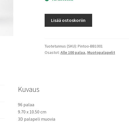
3D
Lisää ostoskoriin
Uneksi-
tölkki
määrä
Tuotetunnus (SKU):
Pintoo-BB1001
Osastot:
Alle 100 palaa
,
Muotopalapelit
Kuvaus
96 palaa
9.70 x 10.50 cm
3D palapeli muovia