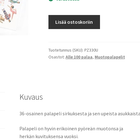
Circus
Lisää ostoskoriin
Round
määrä
Tuotetunnus (SKU):
PZ330U
Osastot:
Alle 100 palaa
,
Muotopalapelit
Kuvaus
36-osainen palapeli sirkuksesta ja sen upeista asukkaista
Palapeli on hyvin erikoinen pyöreän muotonsa ja
herkän kuvituksensa vuoksi.