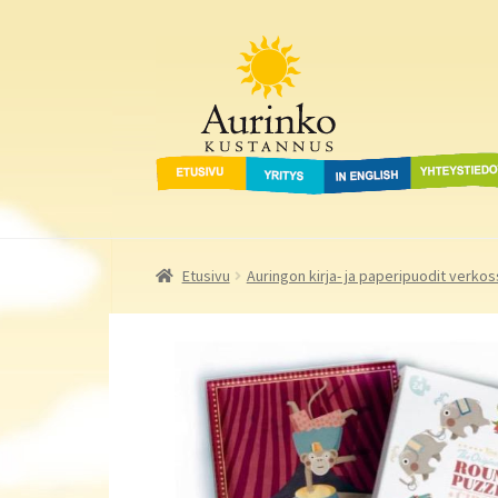
Aurinko Kustannus
Siirry
Siirry
navigointiin
sisältöön
Etusivu
Yritys
In English
Yhteystied
Etusivu
Auringon kirja- ja paperipuodit verkos