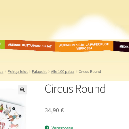
ot
Aurinko Kustannus: kirjat
Auringon kirja- ja
Media
paperipuodit verkossa
sa
Pelit ja lelut
Palapelit
Alle 100 palaa
Circus Round
Circus Round
34,90
€
Varastossa