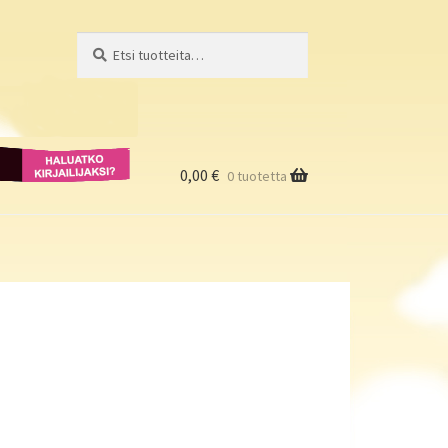
Etsi:
Haku
Haluatko
kirjailijaksi?
0,00
€
0 tuotetta