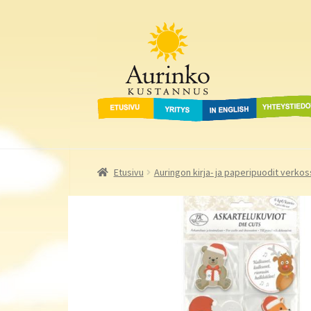
Aurinko Kustannus
Siirry
Siirry
navigointiin
sisältöön
Etusivu
Yritys
In English
Yhteystied
Etusivu
Auringon kirja- ja paperipuodit verkos