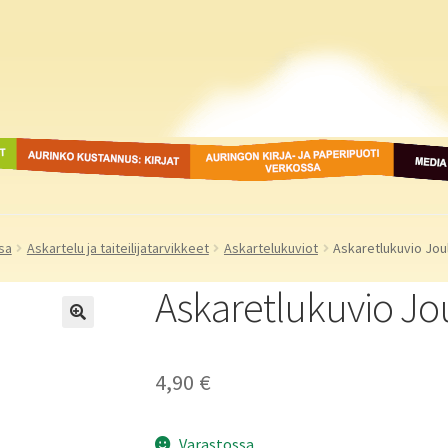
ot
Aurinko Kustannus: kirjat
Auringon kirja- ja
Media
paperipuodit verkossa
sa
Askartelu ja taiteilijatarvikkeet
Askartelukuviot
Askaretlukuvio Jo
Askaretlukuvio J
4,90
€
Varastossa