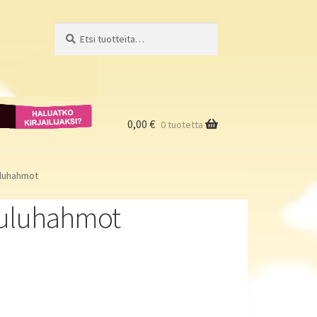
Etsi:
Haku
Haluatko
kirjailijaksi?
0,00
€
0 tuotetta
uluhahmot
ouluhahmot