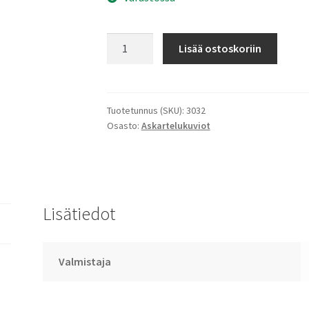
Askaretlukuvio
Lisää ostoskoriin
Jouluhahmot
määrä
Tuotetunnus (SKU):
3032
Osasto:
Askartelukuviot
Lisätiedot
Valmistaja