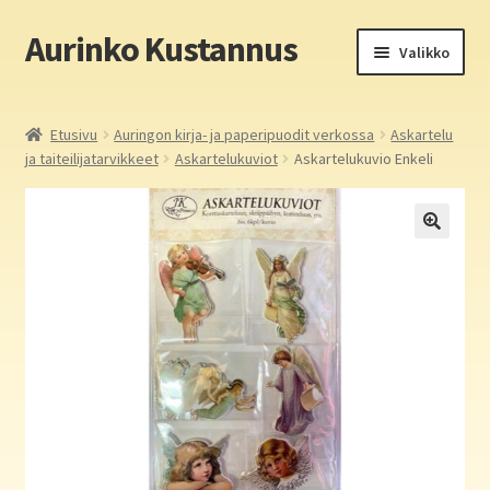
Aurinko Kustannus
Siirry
Siirry
Valikko
navigointiin
sisältöön
Etusivu
Etusivu
Auringon kirja- ja paperipuodit verkossa
Askartelu
ja taiteilijatarvikkeet
Askartelukuviot
Askartelukuvio Enkeli
Yritys
In English
Yhteystiedot
Laajen
Aurinko Kustannus: kirjat
alemm
tason
Laajen
Auringon kirja- ja paperipuodit verkossa
valikko
alemm
tason
Media
valikko