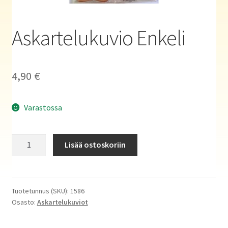
Haluatko kirjailijaksi?
Askartelukuvio Enkeli
4,90
€
Varastossa
Askartelukuvio
Lisää ostoskoriin
Enkeli
määrä
Tuotetunnus (SKU):
1586
Osasto:
Askartelukuviot