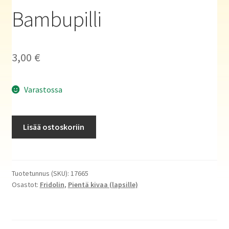
Haluatko kirjailijaksi?
Bambupilli
3,00
€
Varastossa
Bambupilli
Lisää ostoskoriin
määrä
Tuotetunnus (SKU):
17665
Osastot:
Fridolin
,
Pientä kivaa (lapsille)