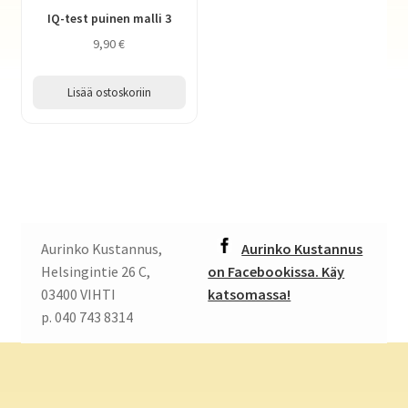
IQ-test puinen malli 3
9,90
€
Lisää ostoskoriin
Aurinko Kustannus,
Aurinko Kustannus
Helsingintie 26 C,
on Facebookissa. Käy
03400 VIHTI
katsomassa!
p. 040 743 8314