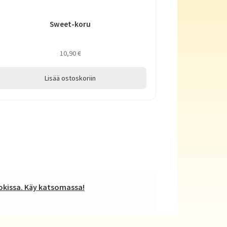
Sweet-koru
10,90
€
Lisää ostoskoriin
kissa. Käy katsomassa!