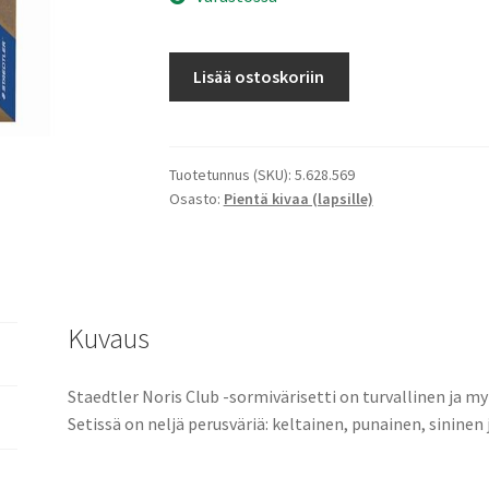
Noris
Lisää ostoskoriin
Club
sormivärisetti
määrä
Tuotetunnus (SKU):
5.628.569
Osasto:
Pientä kivaa (lapsille)
Kuvaus
Staedtler Noris Club -sormivärisetti on turvallinen ja m
Setissä on neljä perusväriä: keltainen, punainen, sininen