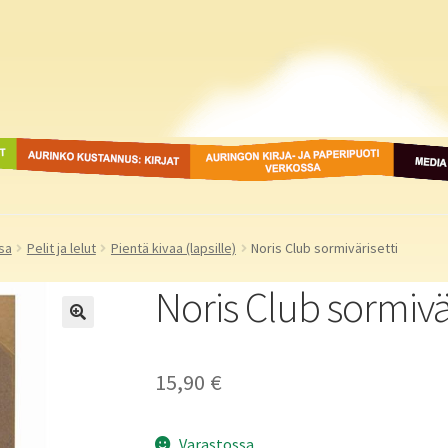
ot
Aurinko Kustannus: kirjat
Auringon kirja- ja
Media
paperipuodit verkossa
sa
Pelit ja lelut
Pientä kivaa (lapsille)
Noris Club sormivärisetti
Noris Club sormivär
15,90
€
Varastossa