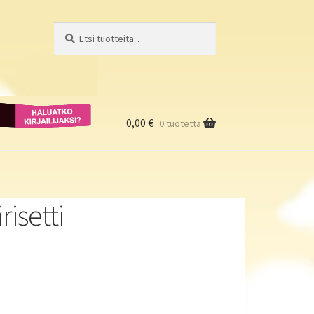
Etsi:
Haku
Haluatko
kirjailijaksi?
0,00
€
0 tuotetta
isetti