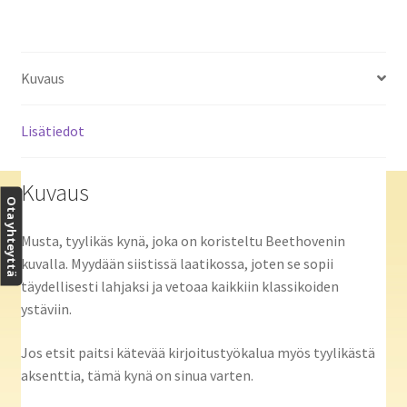
Kuvaus
Lisätiedot
Kuvaus
Ota yhteyttä
Musta, tyylikäs kynä, joka on koristeltu Beethovenin
kuvalla. Myydään siistissä laatikossa, joten se sopii
täydellisesti lahjaksi ja vetoaa kaikkiin klassikoiden
ystäviin.
Jos etsit paitsi kätevää kirjoitustyökalua myös tyylikästä
aksenttia, tämä kynä on sinua varten.