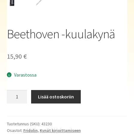
Haluatko kirjailijaksi?
Beethoven -kuulakynä
15,90
€
Varastossa
Beethoven
Lisää ostoskoriin
-
kuulakynä
määrä
Tuotetunnus (SKU):
43230
Osastot:
Fridolin
,
Kynät kirjoittamiseen