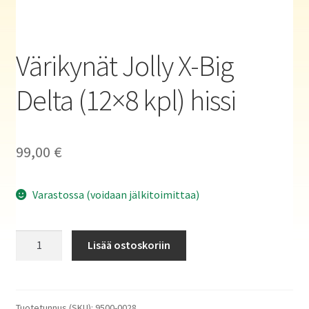
Haluatko kirjailijaksi?
Värikynät Jolly X-Big
Delta (12×8 kpl) hissi
99,00
€
Varastossa (voidaan jälkitoimittaa)
Värikynät
Lisää ostoskoriin
Jolly
X-
Big
Delta
Tuotetunnus (SKU):
9500-0028