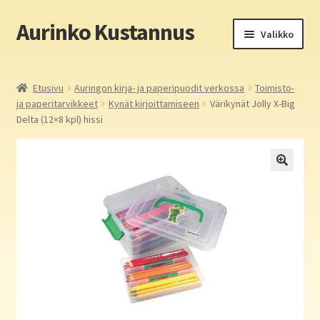
Aurinko Kustannus
Siirry
Siirry
Valikko
navigointiin
sisältöön
Etusivu
Etusivu
Auringon kirja- ja paperipuodit verkossa
Toimisto-
ja paperitarvikkeet
Kynät kirjoittamiseen
Värikynät Jolly X-Big
Yritys
Delta (12×8 kpl) hissi
In English
Yhteystiedot
Laajen
Aurinko Kustannus: kirjat
alemm
tason
Laajen
Auringon kirja- ja paperipuodit verkossa
valikko
alemm
tason
Media
valikko