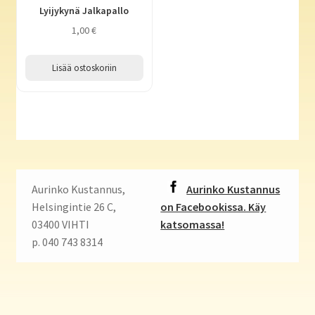
Lyijykynä Jalkapallo
1,00
€
Lisää ostoskoriin
Aurinko Kustannus,
Aurinko Kustannus
Helsingintie 26 C,
on Facebookissa. Käy
03400 VIHTI
katsomassa!
p. 040 743 8314