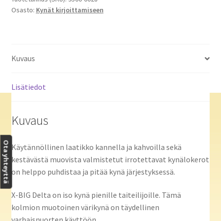
Osasto:
Kynät kirjoittamiseen
(12x8
kpl)
hissi
määrä
Kuvaus
Lisätiedot
Kuvaus
Ota yhteyttä
Käytännöllinen laatikko kannella ja kahvoilla sekä
kestävästä muovista valmistetut irrotettavat kynälokerot
on helppo puhdistaa ja pitää kynä järjestyksessä.
X-BIG Delta on iso kynä pienille taiteilijoille. Tämä
kolmion muotoinen värikynä on täydellinen
varhaisnuorten käyttöön