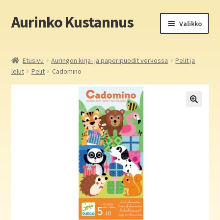
Aurinko Kustannus
Siirry
Siirry
Valikko
navigointiin
sisältöön
Etusivu
Etusivu
Auringon kirja- ja paperipuodit verkossa
Pelit ja
lelut
Pelit
Cadomino
Yritys
In English
Yhteystiedot
Laajen
Aurinko Kustannus: kirjat
alemm
tason
Laajen
Auringon kirja- ja paperipuodit verkossa
valikko
alemm
tason
Media
valikko