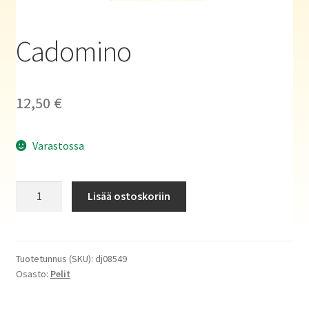
Haluatko kirjailijaksi?
Cadomino
12,50
€
Varastossa
Cadomino
Lisää ostoskoriin
määrä
Tuotetunnus (SKU):
dj08549
Osasto:
Pelit