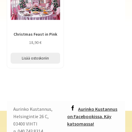
Christmas Feast in Pink
18,90
€
Lisää ostoskoriin
Aurinko Kustannus,
Aurinko Kustannus
Helsingintie 26 C,
on Facebookissa. Käy
03400 VIHTI
katsomassa!
p. 040 743 8314