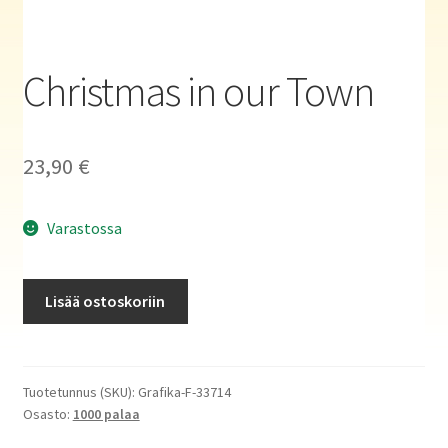
Haluatko kirjailijaksi?
Christmas in our Town
23,90
€
Varastossa
Christmas
Lisää ostoskoriin
in
our
Town
määrä
Tuotetunnus (SKU):
Grafika-F-33714
Osasto:
1000 palaa