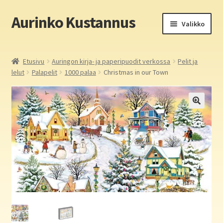
Aurinko Kustannus
Siirry
Siirry
Valikko
navigointiin
sisältöön
Etusivu
Etusivu
Auringon kirja- ja paperipuodit verkossa
Pelit ja
lelut
Palapelit
1000 palaa
Christmas in our Town
Yritys
In English
Yhteystiedot
Laajen
Aurinko Kustannus: kirjat
alemm
tason
Laajen
Auringon kirja- ja paperipuodit verkossa
valikko
alemm
tason
Media
valikko