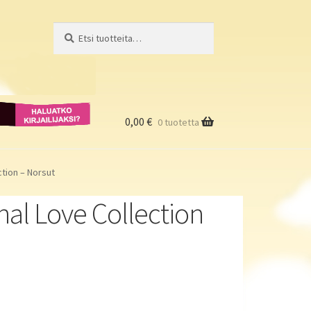
Etsi:
Haku
Haluatko
kirjailijaksi?
0,00
€
0 tuotetta
ction – Norsut
al Love Collection