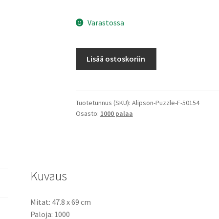
Varastossa
Elephants
Lisää ostoskoriin
-
Maternal
Love
Collection
Tuotetunnus (SKU):
Alipson-Puzzle-F-50154
Osasto:
1000 palaa
-
Norsut
määrä
Kuvaus
Mitat: 47.8 x 69 cm
Paloja: 1000