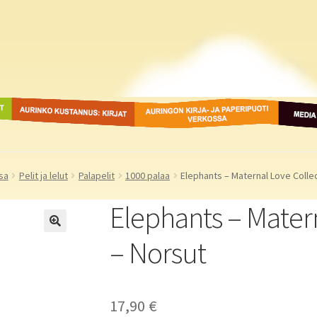
ot
Aurinko Kustannus: kirjat
Auringon kirja- ja
Media
paperipuodit verkossa
sa
Pelit ja lelut
Palapelit
1000 palaa
Elephants – Maternal Love Colle
Elephants – Matern
– Norsut
17,90
€