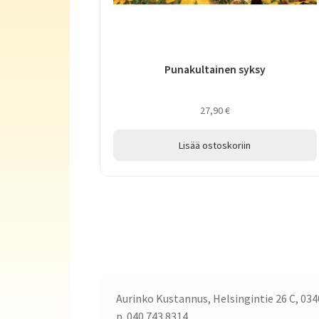
Punakultainen syksy
27,90
€
Lisää ostoskoriin
Aurinko Kustannus, Helsingintie 26 C, 034
p. 040 743 8314