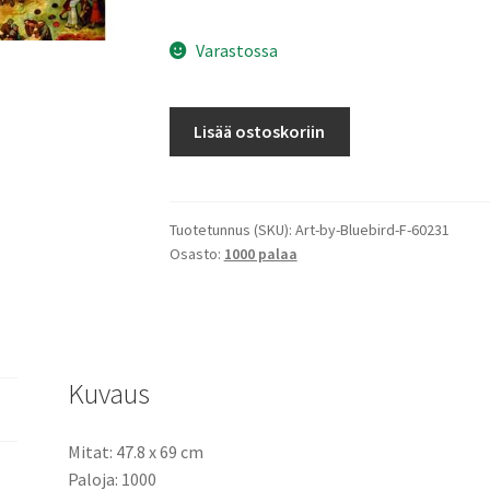
Varastossa
Pieter
Lisää ostoskoriin
Bruegel
the
Elder
-
Tuotetunnus (SKU):
Art-by-Bluebird-F-60231
Osasto:
1000 palaa
Children's
Games,
1560
–
Lasten
Kuvaus
leikit
määrä
Mitat: 47.8 x 69 cm
Paloja: 1000