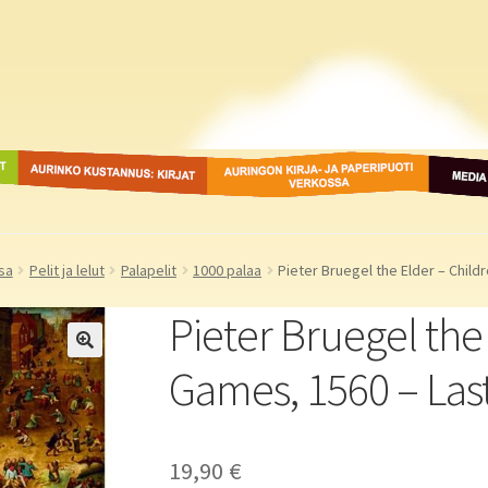
ot
Aurinko Kustannus: kirjat
Auringon kirja- ja
Media
paperipuodit verkossa
sa
Pelit ja lelut
Palapelit
1000 palaa
Pieter Bruegel the Elder – Child
Pieter Bruegel the 
Games, 1560 – Last
19,90
€