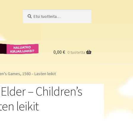
Etsi:
Haku
Haluatko
kirjailijaksi?
0,00
€
0 tuotetta
ren’s Games, 1560 – Lasten leikit
Elder – Children’s
en leikit