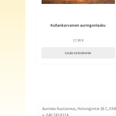
Kullankarvainen auringonlasku
27,90
€
Lisää ostoskoriin
Aurinko Kustannus, Helsingintie 26 C, 034
p. 040 743 8314