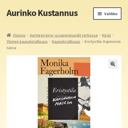
Aurinko Kustannus
Siirry
Siirry
Valikko
navigointiin
sisältöön
Etusivu
Etusivu
Auringon kirja- ja paperipuodit verkossa
Kirjat
Yleinen kaunokirjallisuus
Kaunokirjallisuus
Eristystila. Kapinoivia
Yritys
naisia
In English
Yhteystiedot
Laajen
Aurinko Kustannus: kirjat
alemm
tason
Laajen
Auringon kirja- ja paperipuodit verkossa
valikko
alemm
tason
Media
valikko