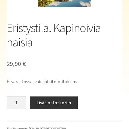
Haluatko kirjailijaksi?
Eristystila. Kapinoivia
naisia
29,90
€
Ei varastossa, vain jälkitoimituksena
Eristystila.
Lisää ostoskoriin
Kapinoivia
naisia
määrä
Tuotetunnus (SKU):
9789523636798