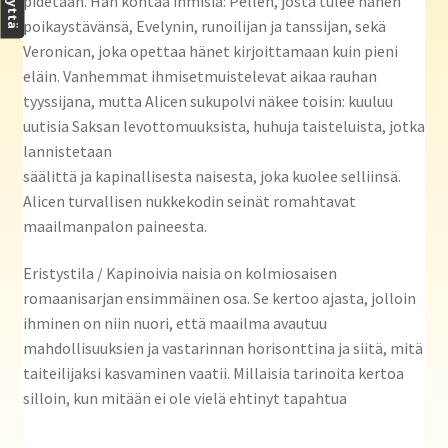
pidetään. Hän kohtaa ihmisiä: Pellen, josta tulee hänen
poikaystävänsä, Evelynin, runoilijan ja tanssijan, sekä
Veronican, joka opettaa hänet kirjoittamaan kuin pieni
eläin. Vanhemmat ihmisetmuistelevat aikaa rauhan
tyyssijana, mutta Alicen sukupolvi näkee toisin: kuuluu
uutisia Saksan levottomuuksista, huhuja taisteluista, jotka
lannistetaan
säälittä ja kapinallisesta naisesta, joka kuolee selliinsä.
Alicen turvallisen nukkekodin seinät romahtavat
maailmanpalon paineesta.
Eristystila / Kapinoivia naisia on kolmiosaisen
romaanisarjan ensimmäinen osa. Se kertoo ajasta, jolloin
ihminen on niin nuori, että maailma avautuu
mahdollisuuksien ja vastarinnan horisonttina ja siitä, mitä
taiteilijaksi kasvaminen vaatii. Millaisia tarinoita kertoa
silloin, kun mitään ei ole vielä ehtinyt tapahtua