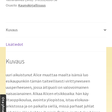
Osasto:
Kaunokirjallisuus
Kuvaus
Lisätiedot
Kuvaus
uuri aikuistunut Alice muuttaa maalta isänsä luo
esikaupunkiin tämän taiteellisesti virittyneeseen
uusperheeseen, jossa äitipuoli on valovoimainen
naisasianainen. Alkaa Alicen etsikkoaika: hän käy
Ota yhteyttä
iltaoppikoulua, avointa yliopistoa, istuu elokuva-
arkistossa ja on paikalla siellä, missä parhaat juhlat