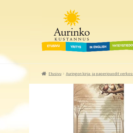
Aurinko Kustannus
Siirry
Siirry
navigointiin
sisältöön
Etusivu
Yritys
In English
Yhteystied
Etusivu
Auringon kirja- ja paperipuodit verkos