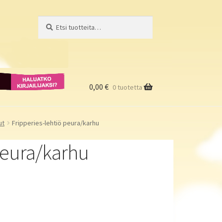
Etsi:
Haku
Haluatko
kirjailijaksi?
0,00
€
0 tuotetta
ut
Fripperies-lehtiö peura/karhu
peura/karhu