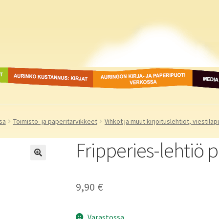
ot
Aurinko Kustannus: kirjat
Auringon kirja- ja
Media
paperipuodit verkossa
sa
Toimisto- ja paperitarvikkeet
Vihkot ja muut kirjoituslehtiöt, viestilap
Fripperies-lehtiö 
9,90
€
Varastossa