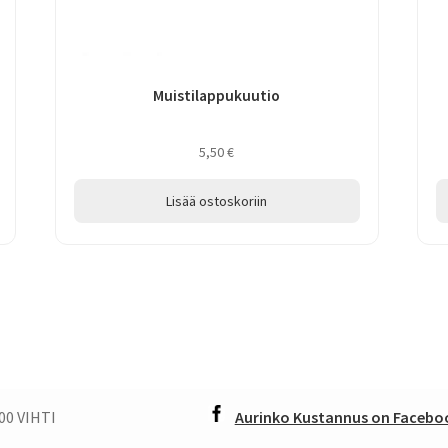
Muistilappukuutio
5,50
€
Lisää ostoskoriin
00 VIHTI
Aurinko Kustannus on Faceboo