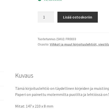
Fripperies-
Lisää ostoskoriin
lehtiö
peura/karhu
määrä
Tuotetunnus (SKU):
FR0033
Osasto:
Vihkot ja muut kirjoituslehtiöt, viesti
Kuvaus
Tämä kirjoituslehtiö on täydellinen kirjeiden ja muistii
Paperi on painettu molemmilta puolilta ja lehtiössä on 5
Mitat: 147 x 210 x 8 mm