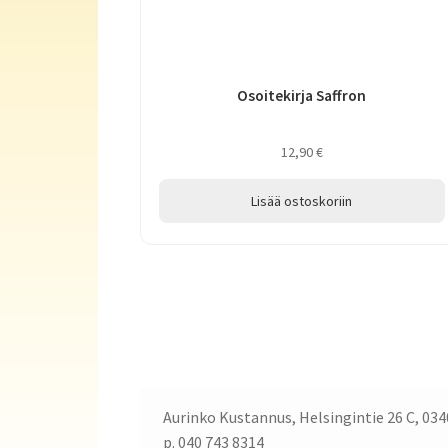
Osoitekirja Saffron
12,90
€
Lisää ostoskoriin
Aurinko Kustannus, Helsingintie 26 C, 034
p. 040 743 8314