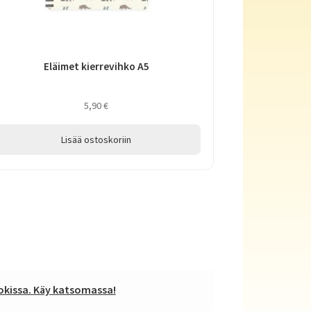
Eläimet kierrevihko A5
5,90
€
Lisää ostoskoriin
kissa. Käy katsomassa!