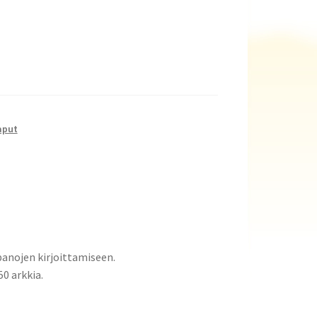
laput
npanojen kirjoittamiseen.
0 arkkia.