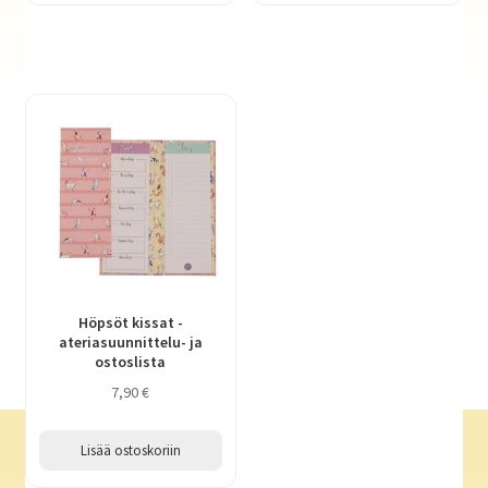
Höpsöt kissat -
ateriasuunnittelu- ja
ostoslista
7,90
€
Lisää ostoskoriin