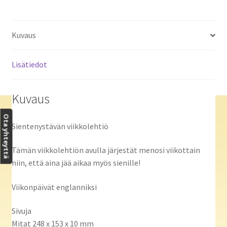
Kuvaus
Lisätiedot
Kuvaus
Ota yhteyttä
Sientenystävän viikkolehtiö
Tämän viikkolehtiön avulla järjestät menosi viikottain
niin, että aina jää aikaa myös sienille!
Viikonpäivät englanniksi
Sivuja
Mitat 248 x 153 x 10 mm