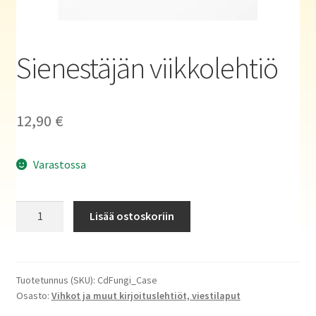
Haluatko kirjailijaksi?
Sienestäjän viikkolehtiö
12,90
€
Varastossa
Sienestäjän
Lisää ostoskoriin
viikkolehtiö
määrä
Tuotetunnus (SKU):
CdFungi_Case
Osasto:
Vihkot ja muut kirjoituslehtiöt, viestilaput