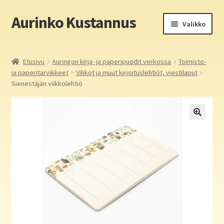
Aurinko Kustannus
Siirry
Siirry
Valikko
navigointiin
sisältöön
Etusivu
Etusivu
Auringon kirja- ja paperipuodit verkossa
Toimisto-
ja paperitarvikkeet
Vihkot ja muut kirjoituslehtiöt, viestilaput
Yritys
Sienestäjän viikkolehtiö
In English
Yhteystiedot
Laajen
Aurinko Kustannus: kirjat
alemm
tason
Laajen
Auringon kirja- ja paperipuodit verkossa
valikko
alemm
tason
Media
valikko