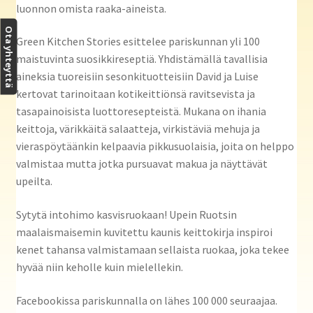
luonnon omista raaka-aineista.
Ota yhteyttä
Green Kitchen Stories esittelee pariskunnan yli 100
maistuvinta suosikkireseptiä. Yhdistämällä tavallisia
aineksia tuoreisiin sesonkituotteisiin David ja Luise
kertovat tarinoitaan kotikeittiönsä ravitsevista ja
tasapainoisista luottoresepteistä. Mukana on ihania
keittoja, värikkäitä salaatteja, virkistäviä mehuja ja
vieraspöytäänkin kelpaavia pikkusuolaisia, joita on helppo
valmistaa mutta jotka pursuavat makua ja näyttävät
upeilta.
Sytytä intohimo kasvisruokaan! Upein Ruotsin
maalaismaisemin kuvitettu kaunis keittokirja inspiroi
kenet tahansa valmistamaan sellaista ruokaa, joka tekee
hyvää niin keholle kuin mielellekin.
Facebookissa pariskunnalla on lähes 100 000 seuraajaa.