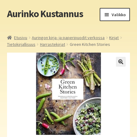
Aurinko Kustannus
Siirry
Siirry
Valikko
navigointiin
sisältöön
Etusivu
Etusivu
Auringon kirja- ja paperipuodit verkossa
Kirjat
Tietokirjallisuus
Harrastekirjat
Green Kitchen Stories
Yritys
In English
Yhteystiedot
Laajen
Aurinko Kustannus: kirjat
alemm
tason
Laajen
Auringon kirja- ja paperipuodit verkossa
valikko
alemm
tason
Media
valikko