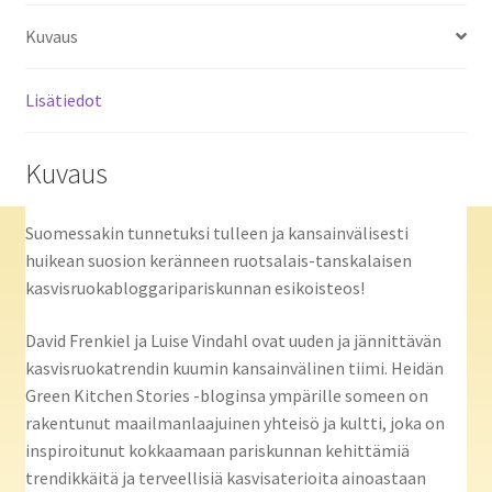
Kuvaus
Lisätiedot
Kuvaus
Suomessakin tunnetuksi tulleen ja kansainvälisesti
huikean suosion keränneen ruotsalais-tanskalaisen
kasvisruokabloggaripariskunnan esikoisteos!
David Frenkiel ja Luise Vindahl ovat uuden ja jännittävän
kasvisruokatrendin kuumin kansainvälinen tiimi. Heidän
Green Kitchen Stories -bloginsa ympärille someen on
rakentunut maailmanlaajuinen yhteisö ja kultti, joka on
inspiroitunut kokkaamaan pariskunnan kehittämiä
trendikkäitä ja terveellisiä kasvisaterioita ainoastaan