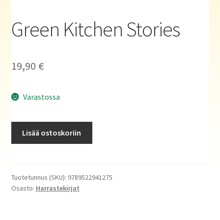
Haluatko kirjailijaksi?
Green Kitchen Stories
19,90
€
Varastossa
Green
Lisää ostoskoriin
Kitchen
Stories
määrä
Tuotetunnus (SKU):
9789522941275
Osasto:
Harrastekirjat