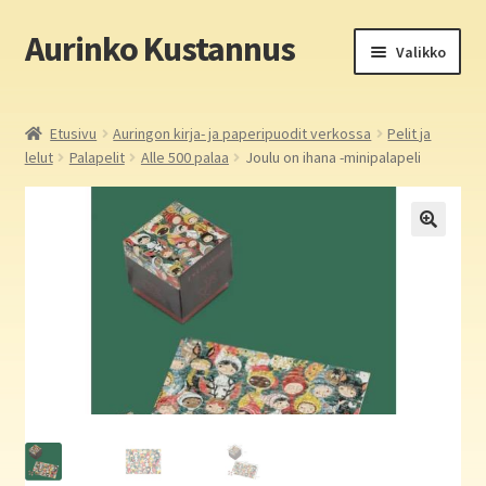
Aurinko Kustannus
Siirry
Siirry
Valikko
navigointiin
sisältöön
Etusivu
Etusivu
Auringon kirja- ja paperipuodit verkossa
Pelit ja
lelut
Palapelit
Alle 500 palaa
Joulu on ihana -minipalapeli
Yritys
In English
Yhteystiedot
Laajen
Aurinko Kustannus: kirjat
alemm
tason
Laajen
Auringon kirja- ja paperipuodit verkossa
valikko
alemm
tason
Media
valikko