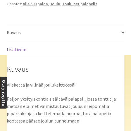
Osastot:
Alle 500 palaa
,
Joulu
,
Jouluiset palapelit
määrä
Kuvaus
Lisätiedot
Kuvaus
Ota yhteyttä
Vilskettä ja vilinää joulukeittiössä!
Paljon yksityiskohtia sisältävä palapeli, jossa tontut ja
metsän eläimet valmistautuvat jouluun leipomalla
piparkakkuja ja keittelemällä puuroa. Tätä palapeliä
kootessa pääsee joulun tunnelmaan!