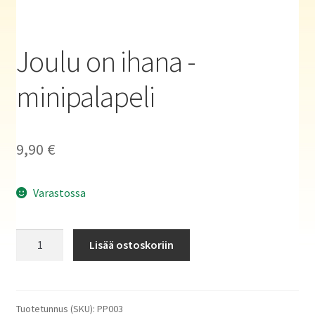
Haluatko kirjailijaksi?
Joulu on ihana -
minipalapeli
9,90
€
Varastossa
Joulu
Lisää ostoskoriin
on
ihana
-
minipalapeli
Tuotetunnus (SKU):
PP003