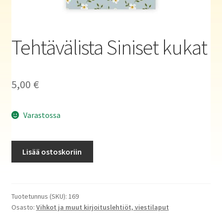
Haluatko kirjailijaksi?
Tehtävälista Siniset kukat
5,00
€
Varastossa
Tehtävälista
Lisää ostoskoriin
Siniset
kukat
määrä
Tuotetunnus (SKU):
169
Osasto:
Vihkot ja muut kirjoituslehtiöt, viestilaput