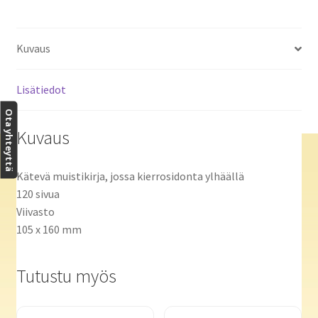
Kuvaus
Lisätiedot
Ota yhteyttä
Kuvaus
Kätevä muistikirja, jossa kierrosidonta ylhäällä
120 sivua
Viivasto
105 x 160 mm
Tutustu myös