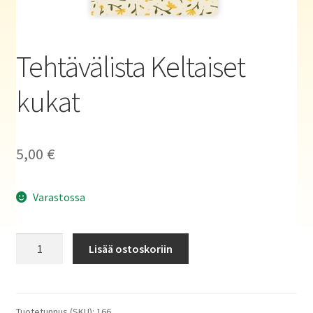
Haluatko kirjailijaksi?
Tehtävälista Keltaiset
kukat
5,00
€
Varastossa
Tehtävälista
Lisää ostoskoriin
Keltaiset
kukat
määrä
Tuotetunnus (SKU):
166