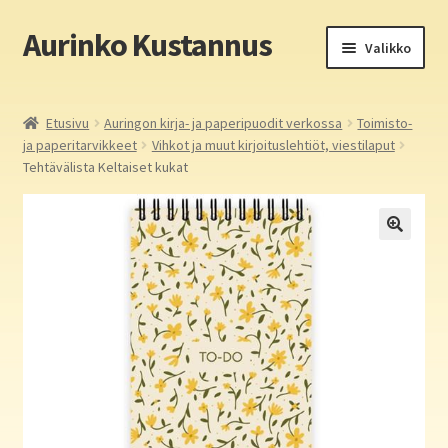
Aurinko Kustannus
Siirry
Siirry
Valikko
navigointiin
sisältöön
Etusivu
Etusivu
Auringon kirja- ja paperipuodit verkossa
Toimisto-
ja paperitarvikkeet
Vihkot ja muut kirjoituslehtiöt, viestilaput
Yritys
Tehtävälista Keltaiset kukat
In English
Yhteystiedot
Laajen
Aurinko Kustannus: kirjat
alemm
tason
Laajen
Auringon kirja- ja paperipuodit verkossa
valikko
alemm
tason
Media
valikko