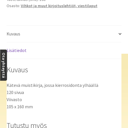
Osasto:
Vihkot ja muut kirjoituslehtiöt, viestilaput
Kuvaus
Lisätiedot
Ota yhteyttä
Kuvaus
Kätevä muistikirja, jossa kierrosidonta ylhäällä
120 sivua
Viivasto
105 x 160 mm
Tutustu myös