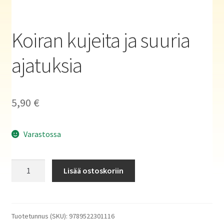
Haluatko kirjailijaksi?
Koiran kujeita ja suuria
ajatuksia
5,90
€
Varastossa
Koiran
Lisää ostoskoriin
kujeita
ja
suuria
ajatuksia
Tuotetunnus (SKU):
9789522301116