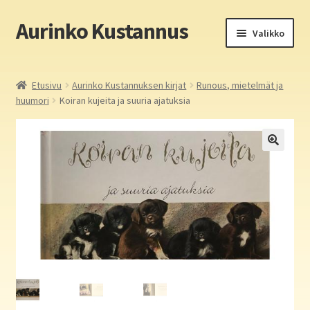
Aurinko Kustannus
Siirry
Siirry
Valikko
navigointiin
sisältöön
Etusivu
Etusivu
Aurinko Kustannuksen kirjat
Runous, mietelmät ja
huumori
Koiran kujeita ja suuria ajatuksia
Yritys
In English
Yhteystiedot
Laajen
Aurinko Kustannus: kirjat
alemm
tason
Laajen
Auringon kirja- ja paperipuodit verkossa
valikko
alemm
tason
Media
valikko