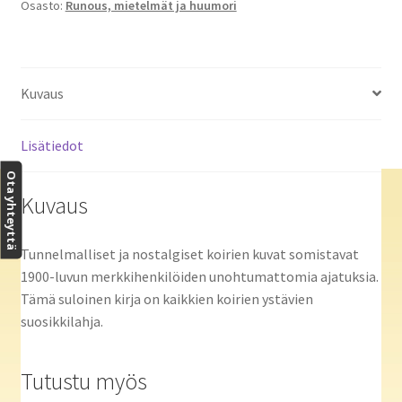
Osasto:
Runous, mietelmät ja huumori
määrä
Kuvaus
Lisätiedot
Ota yhteyttä
Kuvaus
Tunnelmalliset ja nostalgiset koirien kuvat somistavat
1900-luvun merkkihenkilöiden unohtumattomia ajatuksia.
Tämä suloinen kirja on kaikkien koirien ystävien
suosikkilahja.
Tutustu myös