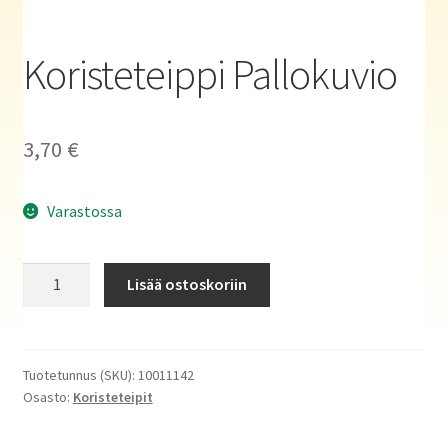
Haluatko kirjailijaksi?
Koristeteippi Pallokuvio
3,70
€
Varastossa
Koristeteippi
Lisää ostoskoriin
Pallokuvio
määrä
Tuotetunnus (SKU):
10011142
Osasto:
Koristeteipit