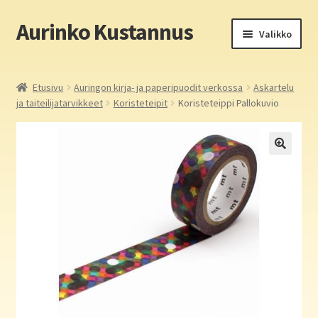
Aurinko Kustannus
Siirry
Siirry
Valikko
navigointiin
sisältöön
Etusivu
Etusivu
Auringon kirja- ja paperipuodit verkossa
Askartelu
ja taiteilijatarvikkeet
Koristeteipit
Koristeteippi Pallokuvio
Yritys
In English
Yhteystiedot
Laajen
Aurinko Kustannus: kirjat
alemm
tason
Laajen
Auringon kirja- ja paperipuodit verkossa
valikko
alemm
tason
Media
valikko