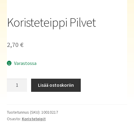
Haluatko kirjailijaksi?
Koristeteippi Pilvet
2,70
€
Varastossa
Koristeteippi
Lisää ostoskoriin
Pilvet
määrä
Tuotetunnus (SKU):
10010217
Osasto:
Koristeteipit