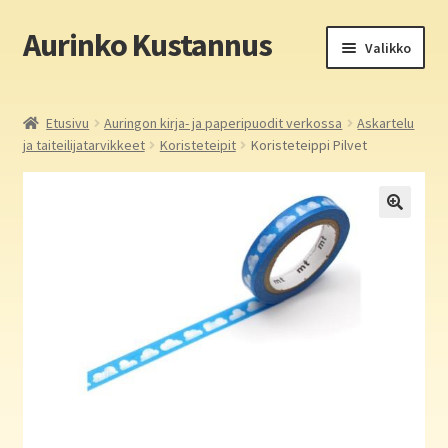
Aurinko Kustannus
Siirry
Siirry
Valikko
navigointiin
sisältöön
Etusivu
Etusivu
Auringon kirja- ja paperipuodit verkossa
Askartelu
ja taiteilijatarvikkeet
Koristeteipit
Koristeteippi Pilvet
Yritys
In English
Yhteystiedot
Laajen
Aurinko Kustannus: kirjat
alemm
tason
Laajen
Auringon kirja- ja paperipuodit verkossa
valikko
alemm
tason
Media
valikko