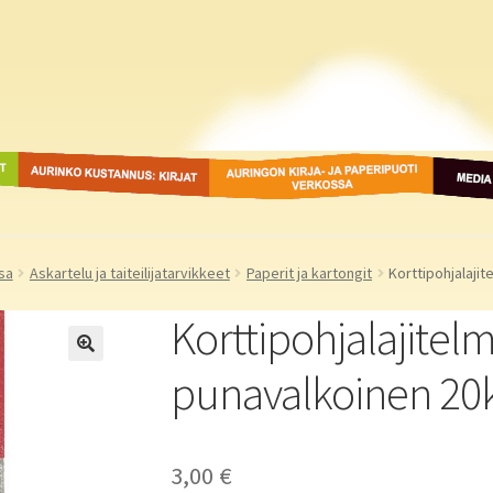
ot
Aurinko Kustannus: kirjat
Auringon kirja- ja
Media
paperipuodit verkossa
sa
Askartelu ja taiteilijatarvikkeet
Paperit ja kartongit
Korttipohjalaji
Korttipohjalajitel
punavalkoinen 20
3,00
€