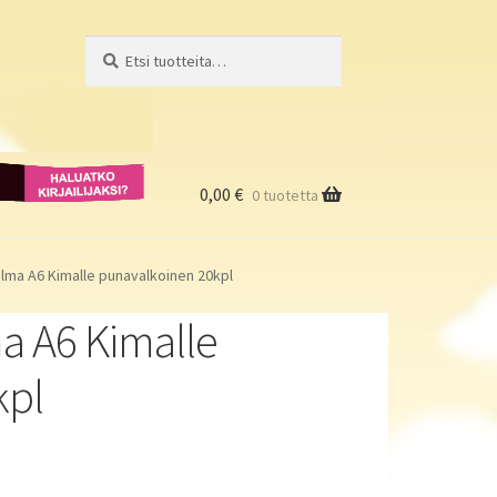
Etsi:
Haku
Haluatko
kirjailijaksi?
0,00
€
0 tuotetta
telma A6 Kimalle punavalkoinen 20kpl
ma A6 Kimalle
kpl