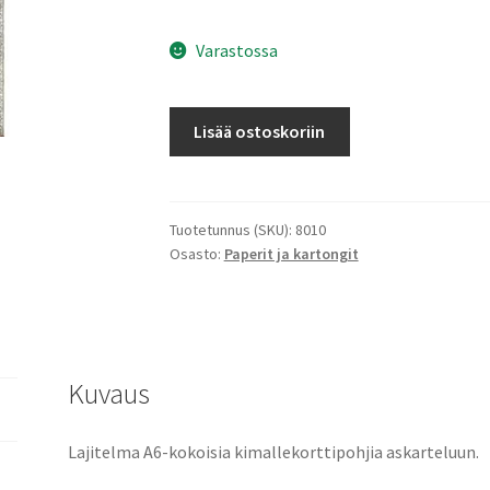
Varastossa
Korttipohjalajitelma
Lisää ostoskoriin
A6
Kimalle
punavalkoinen
20kpl
Tuotetunnus (SKU):
8010
Osasto:
Paperit ja kartongit
määrä
Kuvaus
Lajitelma A6-kokoisia kimallekorttipohjia askarteluun.