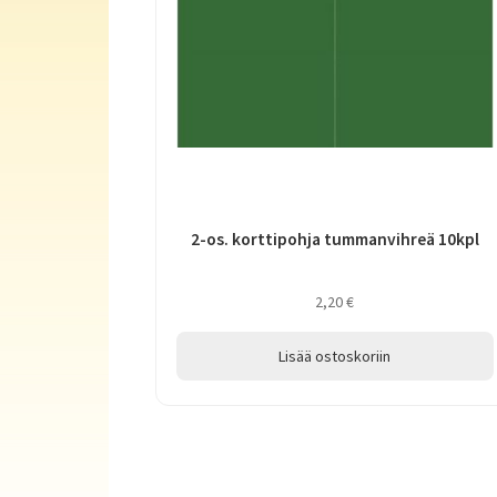
2-os. korttipohja tummanvihreä 10kpl
2,20
€
Lisää ostoskoriin