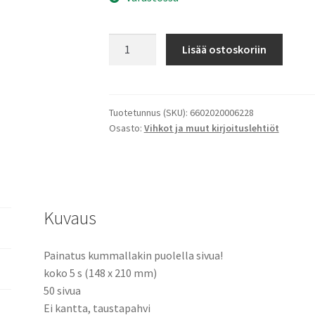
Lehtiö
Lisää ostoskoriin
Kirjojen
ystävä
määrä
Tuotetunnus (SKU):
6602020006228
Osasto:
Vihkot ja muut kirjoituslehtiöt
Kuvaus
Painatus kummallakin puolella sivua!
koko 5 s (148 x 210 mm)
50 sivua
Ei kantta, taustapahvi