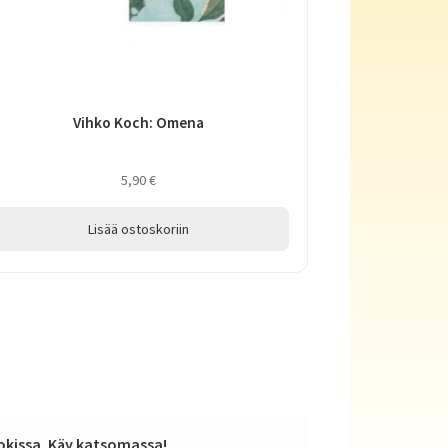
Vihko Koch: Omena
5,90
€
Lisää ostoskoriin
kissa. Käy katsomassa!