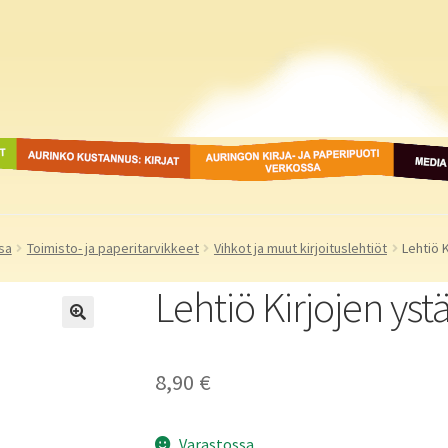
ot
Aurinko Kustannus: kirjat
Auringon kirja- ja
Media
paperipuodit verkossa
sa
Toimisto- ja paperitarvikkeet
Vihkot ja muut kirjoituslehtiöt
Lehtiö 
Lehtiö Kirjojen yst
8,90
€
Varastossa