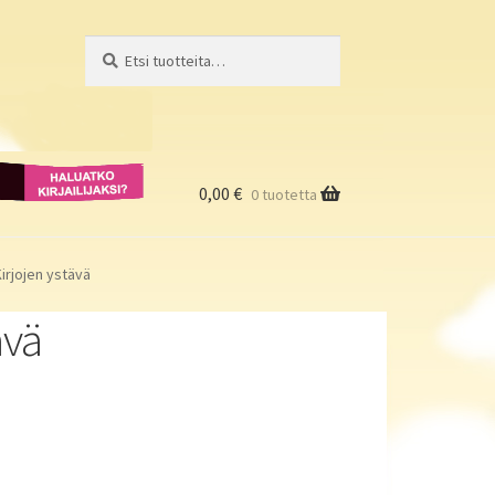
Etsi:
Haku
Haluatko
kirjailijaksi?
0,00
€
0 tuotetta
Kirjojen ystävä
ävä