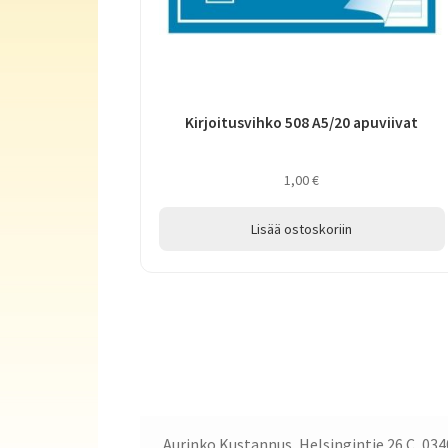
Kirjoitusvihko 508 A5/20 apuviivat
1,00
€
Lisää ostoskoriin
Aurinko Kustannus, Helsingintie 26 C, 034