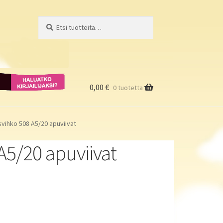
Etsi:
Haku
Haluatko
kirjailijaksi?
0,00
€
0 tuotetta
usvihko 508 A5/20 apuviivat
 A5/20 apuviivat