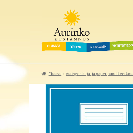
Aurinko Kustannus
Siirry
Siirry
navigointiin
sisältöön
Etusivu
Yritys
In English
Yhteystied
Etusivu
Auringon kirja- ja paperipuodit verkos