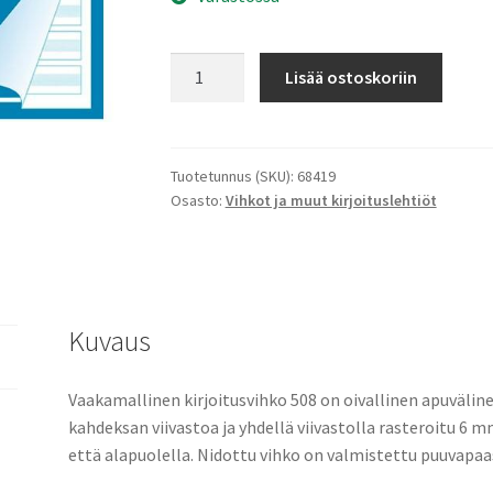
Kirjoitusvihko
Lisää ostoskoriin
508
A5/20
apuviivat
määrä
Tuotetunnus (SKU):
68419
Osasto:
Vihkot ja muut kirjoituslehtiöt
Kuvaus
Vaakamallinen kirjoitusvihko 508 on oivallinen apuväline
kahdeksan viivastoa ja yhdellä viivastolla rasteroitu 6 mm
että alapuolella. Nidottu vihko on valmistettu puuvapaa