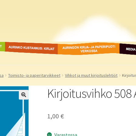
ot
Aurinko Kustannus: kirjat
Auringon kirja- ja
Media
paperipuodit verkossa
sa
Toimisto- ja paperitarvikkeet
Vihkot ja muut kirjoituslehtiöt
Kirjoit
Kirjoitusvihko 508
1,00
€
Varastossa