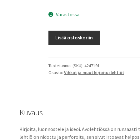
Varastossa
Avolehtiö
Lisää ostoskoriin
A5/70
ruudutettu
7x7mm
perforoitu
Tuotetunnus (SKU):
4247191
Osasto:
Vihkot ja muut kirjoituslehtiöt
määrä
Kuvaus
Kirjoita, luonnostele ja ideoi. Avolehtiössä on runsaasti t
lehtiö on nidottu ja perforoitu, sen sivut irtoavat helposti