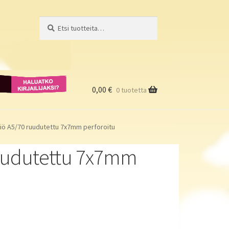
Etsi:
Haku
Haluatko
kirjailijaksi?
0,00
€
0 tuotetta
iö A5/70 ruudutettu 7x7mm perforoitu
ruudutettu 7x7mm