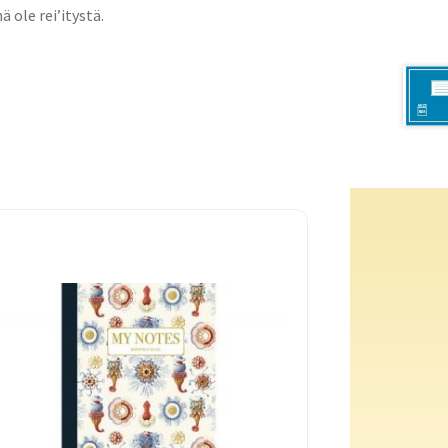
ä ole rei’itystä.