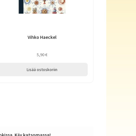
Vihko Haeckel
5,90
€
Lisää ostoskoriin
kissa. Käy katsomassa!