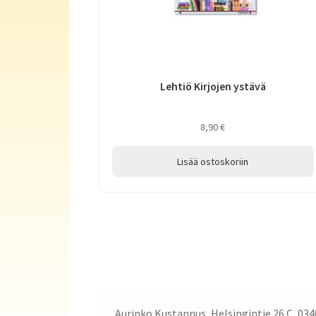
Lehtiö Kirjojen ystävä
8,90
€
Lisää ostoskoriin
Aurinko Kustannus, Helsingintie 26 C, 034