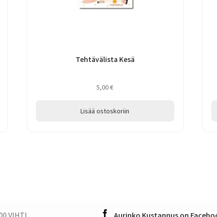
Tehtävälista Kesä
5,00
€
Lisää ostoskoriin
00 VIHTI
Aurinko Kustannus on Faceboo