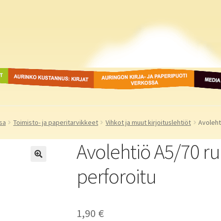
ot
Aurinko Kustannus: kirjat
Auringon kirja- ja
Media
paperipuodit verkossa
sa
Toimisto- ja paperitarvikkeet
Vihkot ja muut kirjoituslehtiöt
Avoleht
Avolehtiö A5/70 
perforoitu
1,90
€