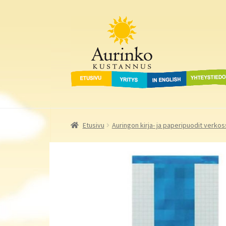
Aurinko Kustannus
Siirry
Siirry
navigointiin
sisältöön
Etusivu
Yritys
In English
Yhteystied
Etusivu
Auringon kirja- ja paperipuodit verkos