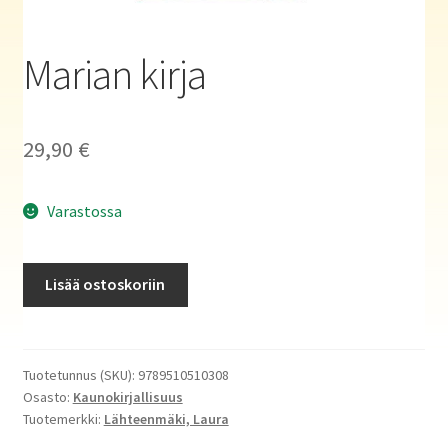
Haluatko kirjailijaksi?
Marian kirja
29,90
€
Varastossa
Marian
Lisää ostoskoriin
kirja
määrä
Tuotetunnus (SKU):
9789510510308
Osasto:
Kaunokirjallisuus
Tuotemerkki:
Lähteenmäki, Laura