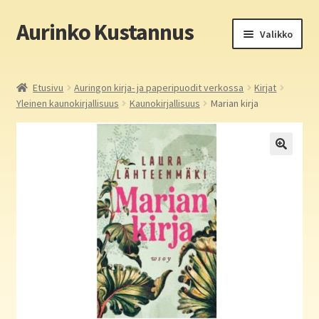
Aurinko Kustannus
Siirry
Siirry
Valikko
navigointiin
sisältöön
Etusivu
Etusivu
Auringon kirja- ja paperipuodit verkossa
Kirjat
Yleinen kaunokirjallisuus
Kaunokirjallisuus
Marian kirja
Yritys
In English
Yhteystiedot
Laajen
Aurinko Kustannus: kirjat
alemm
tason
Laajen
Auringon kirja- ja paperipuodit verkossa
valikko
alemm
tason
Media
valikko