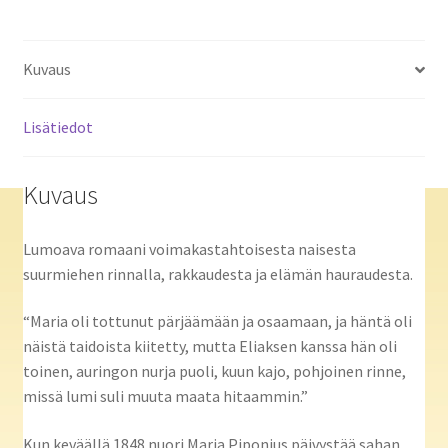
Kuvaus
Lisätiedot
Kuvaus
Lumoava romaani voimakastahtoisesta naisesta
suurmiehen rinnalla, rakkaudesta ja elämän hauraudesta.
“Maria oli tottunut pärjäämään ja osaamaan, ja häntä oli
näistä taidoista kiitetty, mutta Eliaksen kanssa hän oli
toinen, auringon nurja puoli, kuun kajo, pohjoinen rinne,
missä lumi suli muuta maata hitaammin.”
Kun keväällä 1848 nuori Maria Piponius päivystää sahan