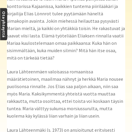
konttorissa Kajaanissa, kaikkien tuntema piirilääkäri ja
kirjailija Elias Lönnrot tulee pyytämään häneltä
Ota yhteyttä
uimakopin avainta. Jokin miehessä heilauttaa pysyvästi
Marian mieltä, ja kaikki on yhtäkkiä toisin. He rakastuvat ja
saavat viisi lasta. Elämä työteliään Eliaksen rinnalla vaatii
Mariaa kuulostelemaan omaa paikkaansa: Kuka hän on
sisimmältään, kuka muiden silmin? Mitä hän itse osaa,
mitä on tärkeää tietää?
Laura Lähteenmäen valoisassa romaanissa
määrätietoinen, maailmaa nähnyt ja herkkä Maria nousee
puolisonsa rinnalle. Jos Elias saa paljon aikaan, niin saa
myös Maria. Kaksikymmentä yhteistä vuotta muuttaa
rakkautta, mutta osoittaa, ettei toista voi koskaan täysin
tuntea. Maria välttyy sukunsa morsiussurulta, mutta
kuolema käy kylässä liian varhain ja liian usein.
Laura Lähteenmäki (s. 1973) on ansioitunut erityisesti