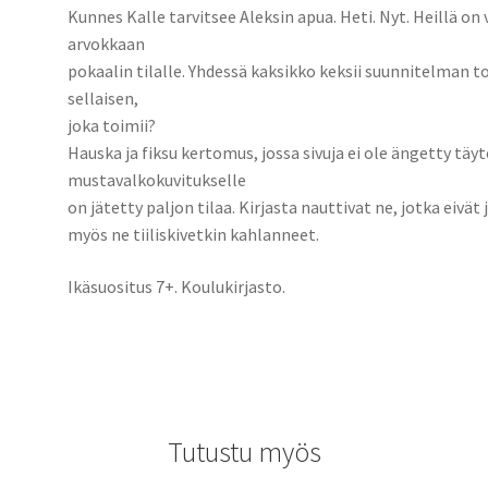
Kunnes Kalle tarvitsee Aleksin apua. Heti. Nyt. Heillä on
arvokkaan
pokaalin tilalle. Yhdessä kaksikko keksii suunnitelman to
sellaisen,
joka toimii?
Hauska ja fiksu kertomus, jossa sivuja ei ole ängetty täy
mustavalkokuvitukselle
on jätetty paljon tilaa. Kirjasta nauttivat ne, jotka eivä
myös ne tiiliskivetkin kahlanneet.
Ikäsuositus 7+. Koulukirjasto.
Tutustu myös