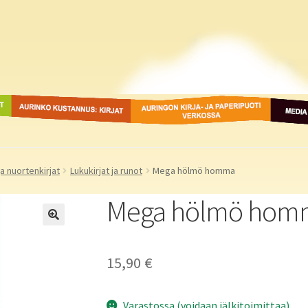
ot
Aurinko Kustannus: kirjat
Auringon kirja- ja
Media
paperipuodit verkossa
ja nuortenkirjat
Lukukirjat ja runot
Mega hölmö homma
Mega hölmö hom
15,90
€
Varastossa (voidaan jälkitoimittaa)