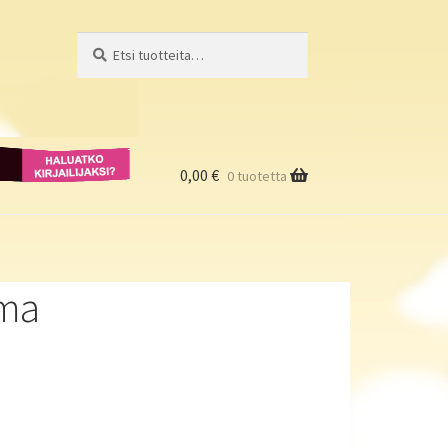
Etsi:
Haku
Haluatko
kirjailijaksi?
0,00
€
0 tuotetta
ma