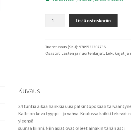
Mega
Lisää ostoskoriin
hölmö
homma
määrä
Tuotetunnus (SKU):
9789522307736
Osastot:
Lasten ja nuortenkirjat
,
Lukukirjat ja 
Kuvaus
24 tuntia aikaa hankkia uusi palkintopokaali tärvääntyne
Kalle on kova tyyppi – ja vahva. Koulussa kaikki tekevät ni
yleensä
suunsa kiinni. Niin asiat ovat olleet ainakin tähän asti.