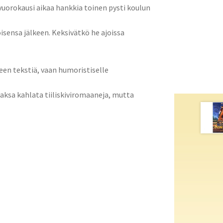
 vuorokausi aikaa hankkia toinen pysti koulun
isensa jälkeen. Keksivätkö he ajoissa
teen tekstiä, vaan humoristiselle
t jaksa kahlata tiiliskiviromaaneja, mutta