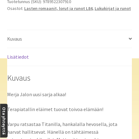
määrä
Tuotetunnus (SKU):
9789522307910
Osastot:
Lasten romaanit, lorut ja runot L84
,
Lukukirjat ja runot
Kuvaus
Lisätiedot
Kuvaus
Merja Jalon uusi sarja alkaa!
Terapiatallin eläimet tuovat toivoa elämään!
Ota yhteyttä
Varpu ratsastaa Titanilla, hankalalla hevosella, jota
harvat hallitsevat. Hänellä on tähtäimessä