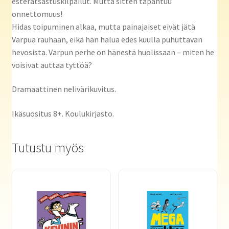
esteratsastuskilpailut. Mutta sitten tapahtuu
onnettomuus!
Hidas toipuminen alkaa, mutta painajaiset eivät jätä
Varpua rauhaan, eikä hän halua edes kuulla puhuttavan
hevosista. Varpun perhe on hänestä huolissaan – miten he
voisivat auttaa tyttöä?
Dramaattinen nelivärikuvitus.
Ikäsuositus 8+. Koulukirjasto.
Tutustu myös