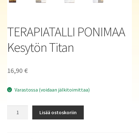
Haluatko kirjailijaksi?
TERAPIATALLI PONIMAA
Kesytön Titan
16,90
€
Varastossa (voidaan jälkitoimittaa)
TERAPIATALLI
Lisää ostoskoriin
PONIMAA
Kesytön
Titan