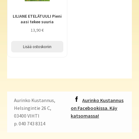
LILIANE ETELÄTUULI Pieni
aasi tekee suuria
13,90
€
Lisää ostoskoriin
Aurinko Kustannus,
Aurinko Kustannus
Helsingintie 26 C,
on Facebookissa. Käy
03400 VIHTI
katsomassa!
p. 040 743 8314