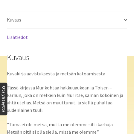
Kuvaus
Lisätiedot
Kuvaus
Kuvakirja aavistuksesta ja metsän katoamisesta
Tässä kirjassa Mur kohtaa hakkuuaukean ja Toisen –
Ota yhteyttä
karhun, joka on melkein kuin Mur itse, saman kokoinen ja
yhtä utelias. Metsä on muuttunut, ja siellä puhaltaa
uudenlainen tuuli.
”Tämä ei ole metsä, mutta me olemme silti karhuja.
Metsän pitäisi olla siellä, missä me olemme.”