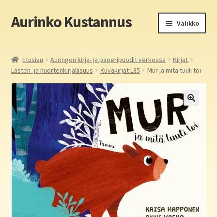
Aurinko Kustannus
Siirry
Siirry
Valikko
navigointiin
sisältöön
Etusivu
Etusivu
Auringon kirja- ja paperipuodit verkossa
Kirjat
Lasten- ja nuortenkirjallisuus
Kuvakirjat L85
Mur ja mitä tuuli toi
Yritys
In English
Yhteystiedot
Laajen
Aurinko Kustannus: kirjat
alemm
tason
Laajen
Auringon kirja- ja paperipuodit verkossa
valikko
alemm
tason
Media
valikko