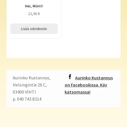
Hei, Mörri!
22,90
€
Lisää ostoskoriin
Aurinko Kustannus,
Aurinko Kustannus
Helsingintie 26 C,
on Facebookissa. Käy
03400 VIHTI
katsomassa!
p. 040 743 8314