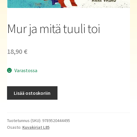
Haluatko kirjailijaksi?
Mur ja mitä tuuli toi
18,90
€
Varastossa
Mur
Lisää ostoskoriin
ja
mitä
tuuli
toi
Tuotetunnus (SKU):
9789520444495
Osasto:
Kuvakirjat L85
määrä