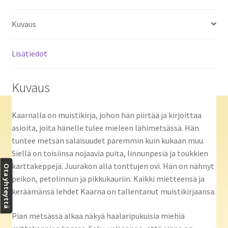
Kuvaus
Lisätiedot
Kuvaus
Kaarnalla on muistikirja, johon hän piirtää ja kirjoittaa
asioita, joita hänelle tulee mieleen lähimetsässä. Hän
tuntee metsän salaisuudet paremmin kuin kukaan muu.
Siellä on toisiinsa nojaavia puita, linnunpesiä ja toukkien
karttakeppejä. Juurakon alla tonttujen ovi. Hän on nähnyt
Ota yhteyttä
peikon, petolinnun ja pikkukauriin. Kaikki mietteensä ja
keräämänsä lehdet Kaarna on tallentanut muistikirjaansa.
Pian metsässä alkaa näkyä haalaripukuisia miehiä