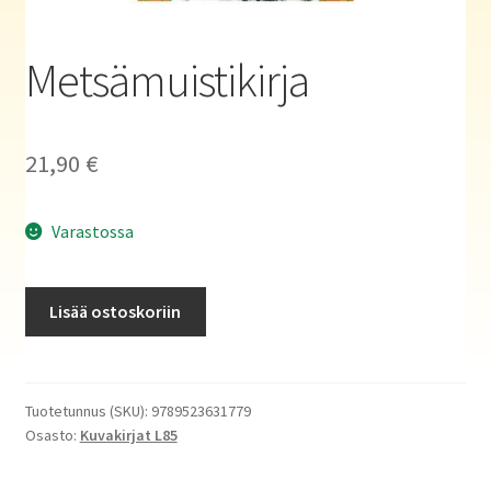
Haluatko kirjailijaksi?
Metsämuistikirja
21,90
€
Varastossa
Metsämuistikirja
Lisää ostoskoriin
määrä
Tuotetunnus (SKU):
9789523631779
Osasto:
Kuvakirjat L85