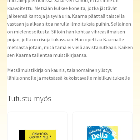
mittakeppien kanssa. Saku-veli sanoo, että sinne on
kaavoitettu. Metsään kulkee koneita, jotka jättävät
jälkeensä kantoja ja syviä uria. Kaarna päättää taistella
vastaan ja alkaa sitoa narulla ilmoituksia puihin. Sellainen
on mielenosoitusta. Silloin hän kohtaa vihreäsilmäisen
pojan, jolla on risuja tukassaan. Hän opettaa Kaarnalle
metsästä jotain, mitä tämä ei vielä aavistanutkaan. Kaiken
sen Kaarna tallentaa muistikirjaansa.
Metsämuistikirja on kaunis, taianomainen ylistys
lähiluonnolle ja metsässä kukoistavalle mielikuvitukselle
Tutustu myös