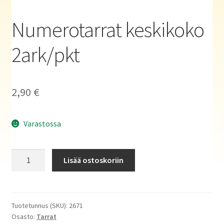
Haluatko kirjailijaksi?
Numerotarrat keskikoko
2ark/pkt
2,90
€
Varastossa
Numerotarrat
Lisää ostoskoriin
keskikoko
2ark/pkt
määrä
Tuotetunnus (SKU):
2671
Osasto:
Tarrat