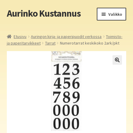
Aurinko Kustannus
Siirry
Siirry
Valikko
navigointiin
sisältöön
Etusivu
Etusivu
Auringon kirja- ja paperipuodit verkossa
Toimisto-
ja paperitarvikkeet
Tarrat
Numerotarrat keskikoko 2ark/pkt
Yritys
In English
Yhteystiedot
Laajen
Aurinko Kustannus: kirjat
alemm
tason
Laajen
Auringon kirja- ja paperipuodit verkossa
valikko
alemm
tason
Media
valikko