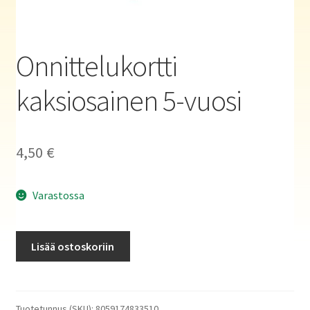
Haluatko kirjailijaksi?
Onnittelukortti
kaksiosainen 5-vuosi
4,50
€
Varastossa
Onnittelukortti
Lisää ostoskoriin
kaksiosainen
5-
vuosi
määrä
Tuotetunnus (SKU):
8059174833510