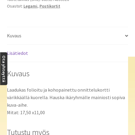
Osastot:
Legami
,
Postikortit
Kuvaus
Lisätiedot
Ota yhteyttä
Kuvaus
Laadukas folioitu ja kohopainettu onnittelukortti
värikkäällä kuorella. Hauska ikäryhmälle mainiosti sopiva
kuva-aihe.
Mitat: 17,50 x11,00
Tutustu myös