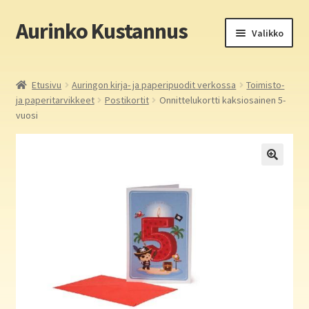
Aurinko Kustannus
Siirry
Siirry
Valikko
navigointiin
sisältöön
Etusivu
Etusivu
Auringon kirja- ja paperipuodit verkossa
Toimisto-
ja paperitarvikkeet
Postikortit
Onnittelukortti kaksiosainen 5-
Yritys
vuosi
In English
Yhteystiedot
Laajen
Aurinko Kustannus: kirjat
alemm
tason
Laajen
Auringon kirja- ja paperipuodit verkossa
valikko
alemm
tason
Media
valikko