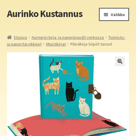
Aurinko Kustannus
Siirry
Siirry
Valikko
navigointiin
sisältöön
Etusivu
Etusivu
Auringon kirja- ja paperipuodit verkossa
Toimisto-
ja paperitarvikkeet
Muistikirjat
Päiväkirja Söpöt tassut
Yritys
In English
Yhteystiedot
Laajen
Aurinko Kustannus: kirjat
alemm
tason
Laajen
Auringon kirja- ja paperipuodit verkossa
valikko
alemm
tason
Media
valikko