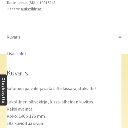
Tuotetunnus (SKU):
10016243
Osasto:
Muistikirjat
Kuvaus
Lisätiedot
Kuvaus
Ota yhteyttä
Suloinen päiväkirja salaisille kissa-ajatuksille!
Lukollinen päiväkirja , kissa-aiheinen kuvitus.
Kaksi avainta.
Koko: 146 x 176 mm.
192 kuvioitua sivua.