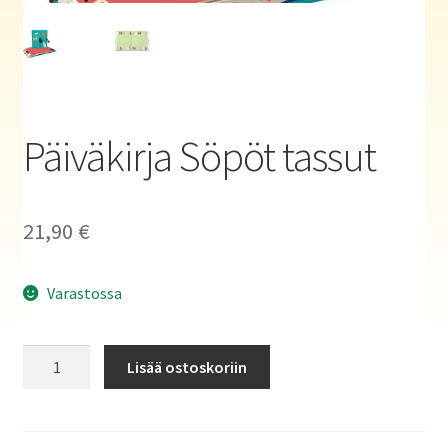
Haluatko kirjailijaksi?
Päiväkirja Söpöt tassut
21,90
€
Varastossa
Päiväkirja
Lisää ostoskoriin
Söpöt
tassut
määrä